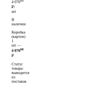
68
4 076
₽/
шт
В
наличии
Коробка
(картон)
1
шт —
68
4 076
₽
Статус
товара:
выводится
из
поставок