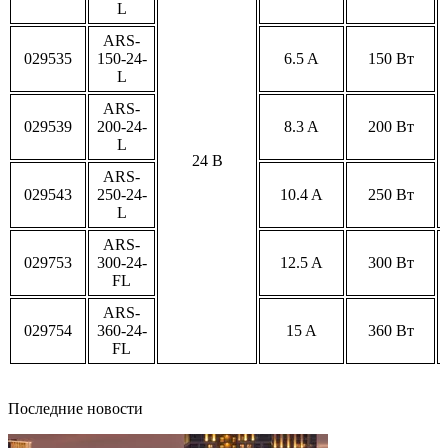
L
ARS-
029535
150-24-
6.5 A
150 Вт
L
ARS-
029539
200-24-
8.3 A
200 Вт
L
24 В
ARS-
029543
250-24-
10.4 A
250 Вт
L
ARS-
029753
300-24-
12.5 A
300 Вт
FL
ARS-
029754
360-24-
15 A
360 Вт
FL
Последние новости