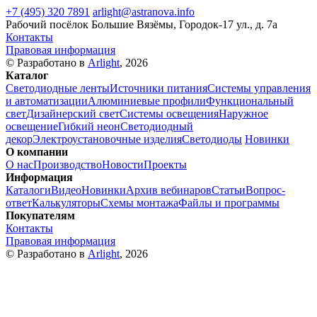
+7 (495) 320 7891
arlight@astranova.info
Рабочий посёлок Большие Вязёмы, Городок-17 ул., д. 7а
Контакты
Правовая информация
© Разработано в
Arlight
, 2026
Каталог
Светодиодные ленты
Источники питания
Системы управления
и автоматизации
Алюминиевые профили
Функциональный
свет
Дизайнерский свет
Системы освещения
Наружное
освещение
Гибкий неон
Светодиодный
декор
Электроустановочные изделия
Светодиоды
Новинки
О компании
О нас
Производство
Новости
Проекты
Информация
Каталоги
Видео
Новинки
Архив вебинаров
Статьи
Вопрос-
ответ
Калькуляторы
Схемы монтажа
Файлы и программы
Покупателям
Контакты
Правовая информация
© Разработано в
Arlight
, 2026