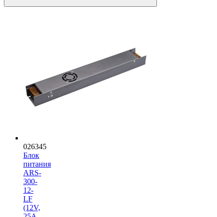
026345
Блок
питания
ARS-
300-
12-
LF
(12V,
25A,