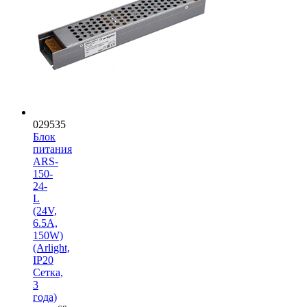
029535
Блок
питания
ARS-
150-
24-
L
(24V,
6.5A,
150W)
(Arlight,
IP20
Сетка,
3
года)