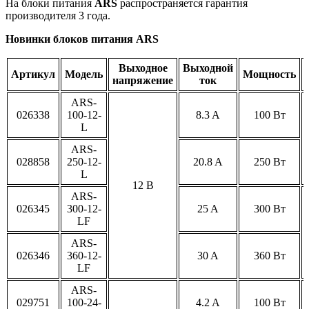
На блоки питания
ARS
распространяется гарантия
производителя 3 года.
Новинки блоков питания ARS
Выходное
Выходной
Артикул
Модель
Мощность
напряжение
ток
ARS-
026338
100-12-
8.3 A
100 Вт
L
ARS-
028858
250-12-
20.8 A
250 Вт
L
12 В
ARS-
026345
300-12-
25 A
300 Вт
LF
ARS-
026346
360-12-
30 A
360 Вт
LF
ARS-
029751
100-24-
4.2 A
100 Вт