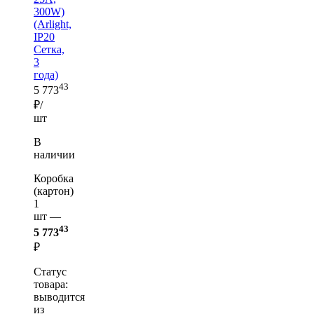
300W)
(Arlight,
IP20
Сетка,
3
года)
43
5 773
₽/
шт
В
наличии
Коробка
(картон)
1
шт —
43
5 773
₽
Статус
товара:
выводится
из