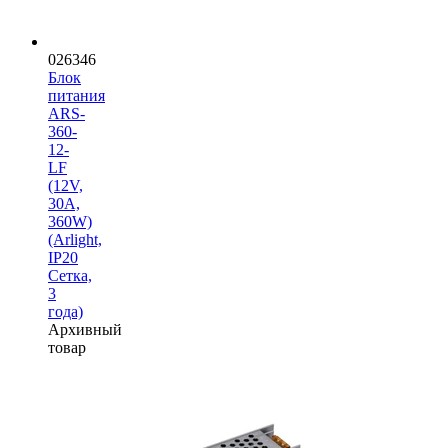
026346
Блок
питания
ARS-
360-
12-
LF
(12V,
30A,
360W)
(Arlight,
IP20
Сетка,
3
года)
Архивный
товар