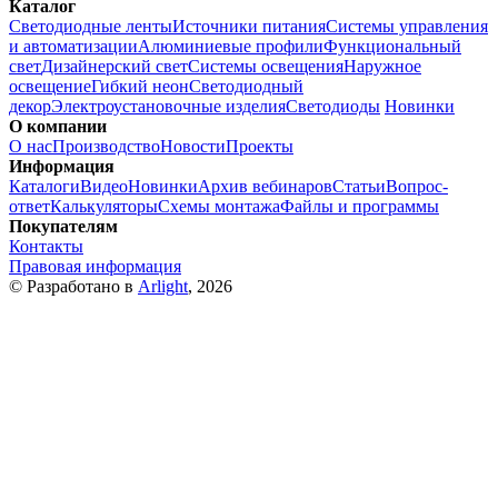
Каталог
Светодиодные ленты
Источники питания
Системы управления
и автоматизации
Алюминиевые профили
Функциональный
свет
Дизайнерский свет
Системы освещения
Наружное
освещение
Гибкий неон
Светодиодный
декор
Электроустановочные изделия
Светодиоды
Новинки
О компании
О нас
Производство
Новости
Проекты
Информация
Каталоги
Видео
Новинки
Архив вебинаров
Статьи
Вопрос-
ответ
Калькуляторы
Схемы монтажа
Файлы и программы
Покупателям
Контакты
Правовая информация
© Разработано в
Arlight
, 2026