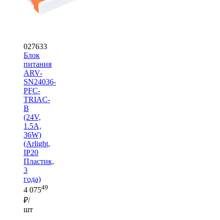
027633
Блок
питания
ARV-
SN24036-
PFC-
TRIAC-
B
(24V,
1.5A,
36W)
(Arlight,
IP20
Пластик,
3
года)
49
4 075
₽/
шт