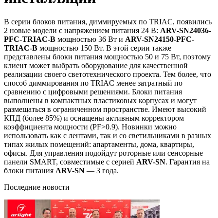
В серии блоков питания, диммируемых по TRIAC, появились
2 новые модели с напряжением питания 24 В:
ARV-SN24036-
PFC-TRIAC-B
мощностью 36 Вт и
ARV-SN24150-PFC-
TRIAC-B
мощностью 150 Вт. В этой серии также
представлены блоки питания мощностью 50 и 75 Вт, поэтому
клиент может выбрать оборудование для качественной
реализации своего светотехнического проекта. Тем более, что
способ диммирования по TRIAC менее затратный по
сравнению с цифровыми решениями. Блоки питания
выполнены в компактных пластиковых корпусах и могут
размещаться в ограниченном пространстве. Имеют высокий
КПД (более 85%) и оснащены активным корректором
коэффициента мощности (PF>0.9). Новинки можно
использовать как с лентами, так и со светильниками в разных
типах жилых помещений: апартаменты, дома, квартиры,
офисы. Для управления подойдут роторные или сенсорные
панели SMART, совместимые с серией
ARV-SN
. Гарантия на
блоки питания
ARV-SN
— 3 года.
Последние новости