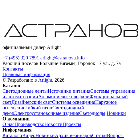
официальный дилер Arlight
+7 (495) 320 7891
arlight@astranova.info
Рабочий посёлок Большие Вязёмы, Городок-17 ул., д. 7а
Контакты
Правовая информация
© Разработано в
Arlight
, 2026
Каталог
Светодиодные ленты
Источники питания
Системы управления
и автоматизации
Алюминиевые профили
Функциональный
свет
Дизайнерский свет
Системы освещения
Наружное
освещение
Гибкий неон
Светодиодный
декор
Электроустановочные изделия
Светодиоды
Новинки
О компании
О нас
Производство
Новости
Проекты
Информация
Каталоги
Видео
Новинки
Архив вебинаров
Статьи
Вопрос-