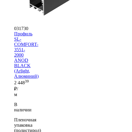
031730
Профиль
SL-
COMFORT-
3551-
2000
ANOD
BLACK
(Arlight,
Алюминий)
39
2 448
₽/
м
В
наличии
Пленочная
упаковка
(полистирол)