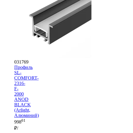
031769
Профиль
SL-
COMFORT-
2316-
F-
2000
ANOD
BLACK
(Arlight,
Алюминий)
61
998
₽/