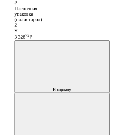
₽
Пленочная
упаковка
(полистирол)
2
м
72
3 328
₽
В корзину