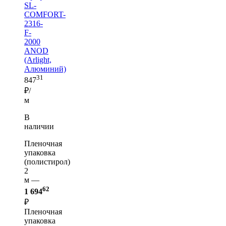
SL-
COMFORT-
2316-
F-
2000
ANOD
(Arlight,
Алюминий)
31
847
₽/
м
В
наличии
Пленочная
упаковка
(полистирол)
2
м —
62
1 694
₽
Пленочная
упаковка