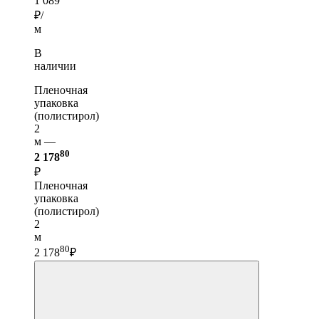
1 089
₽/
м
В
наличии
Пленочная
упаковка
(полистирол)
2
м —
80
2 178
₽
Пленочная
упаковка
(полистирол)
2
м
80
2 178
₽