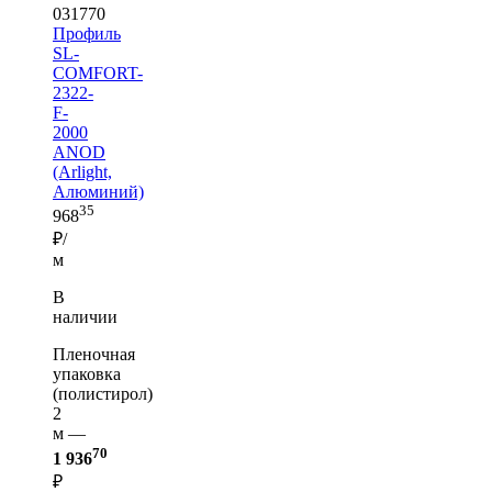
031770
Профиль
SL-
COMFORT-
2322-
F-
2000
ANOD
(Arlight,
Алюминий)
35
968
₽/
м
В
наличии
Пленочная
упаковка
(полистирол)
2
м —
70
1 936
₽