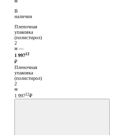
м
В
наличии
Пленочная
упаковка
(полистирол)
2
м —
22
1 997
₽
Пленочная
упаковка
(полистирол)
2
м
22
1 997
₽