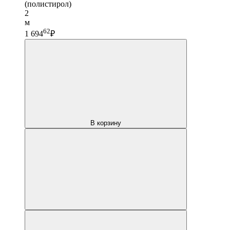
(полистирол)
2
м
62
1 694
₽
В корзину