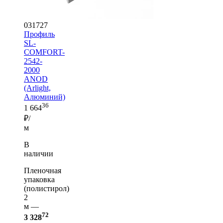
031727
Профиль
SL-
COMFORT-
2542-
2000
ANOD
(Arlight,
Алюминий)
36
1 664
₽/
м
В
наличии
Пленочная
упаковка
(полистирол)
2
м —
72
3 328