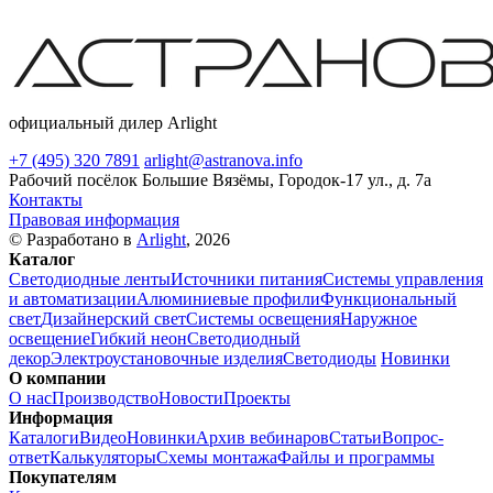
официальный дилер Arlight
+7 (495) 320 7891
arlight@astranova.info
Рабочий посёлок Большие Вязёмы, Городок-17 ул., д. 7а
Контакты
Правовая информация
© Разработано в
Arlight
, 2026
Каталог
Светодиодные ленты
Источники питания
Системы управления
и автоматизации
Алюминиевые профили
Функциональный
свет
Дизайнерский свет
Системы освещения
Наружное
освещение
Гибкий неон
Светодиодный
декор
Электроустановочные изделия
Светодиоды
Новинки
О компании
О нас
Производство
Новости
Проекты
Информация
Каталоги
Видео
Новинки
Архив вебинаров
Статьи
Вопрос-
ответ
Калькуляторы
Схемы монтажа
Файлы и программы
Покупателям