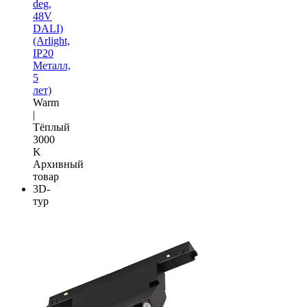
deg,
48V
DALI)
(Arlight,
IP20
Металл,
5
лет)
Warm
|
Тёплый
3000
K
Архивный
товар
3D-
тур