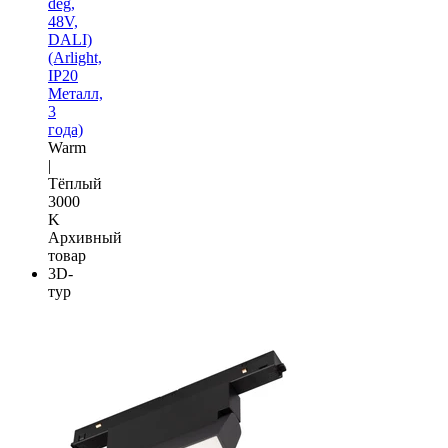
deg,
48V,
DALI)
(Arlight,
IP20
Металл,
3
года)
Warm
|
Тёплый
3000
K
Архивный
товар
3D-
тур