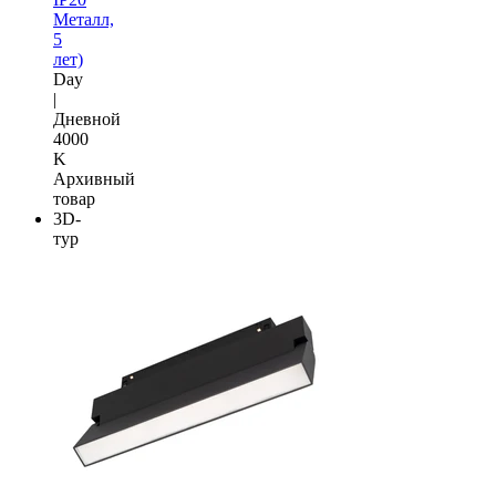
Металл,
5
лет)
Day
|
Дневной
4000
K
Архивный
товар
3D-
тур