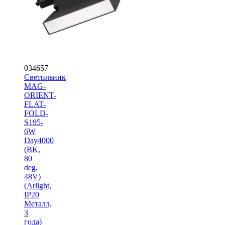
034657
Светильник
MAG-
ORIENT-
FLAT-
FOLD-
S195-
6W
Day4000
(BK,
80
deg,
48V)
(Arlight,
IP20
Металл,
3
года)