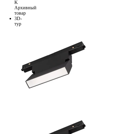
K
Архивный
товар
3D-
тур