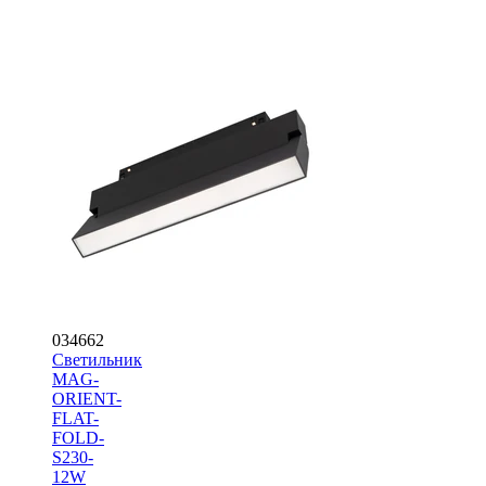
034662
Светильник
MAG-
ORIENT-
FLAT-
FOLD-
S230-
12W