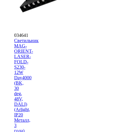
034641
Светильник
MAG-
ORIENT-
LASER-
FOLD-
S230-
12W
Day4000
(BK,
30
deg,
48V,
DALI)
(Arlight,
IP20
Металл,
3
года)