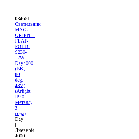
034661
Светильник
MAG-
ORIENT-
FLAT-
FOLD-
S230-
12W
Day4000
(BK,
80
deg,
48V)
(Arlight,
IP20
Металл,
3
года)
Day
|
Дневной
4000