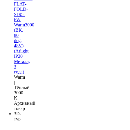
FLAT-
FOLD-
S195-
6W
Warm3000
(BK,
80
deg,
48V)
(Arlight,
IP20
Металл,
3
года)
Warm
|
Тёплый
3000
K
Архивный
товар
3D-
тур