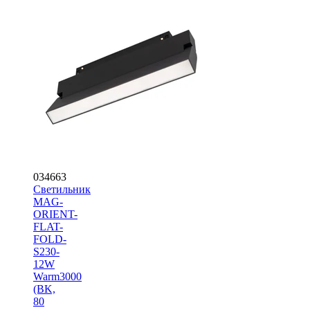
034663
Светильник
MAG-
ORIENT-
FLAT-
FOLD-
S230-
12W
Warm3000
(BK,
80