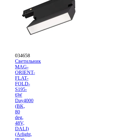
034658
Светильник
MAG-
ORIENT-
FLAT-
FOLD-
S195-
6W
Day4000
(BK,
80
deg,
48V,
DALI)
(Arlight,
IP20