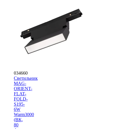
034660
Светильник
MAG-
ORIENT-
FLAT-
FOLD-
S195-
6W
Warm3000
(BK,
80