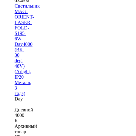
034606
Светильник
MAG-
ORIENT-
LASER-
FOLD-
S195-
6W
Day4000
(BK,
30
deg,
48V)
(Arlight,
IP20
Металл,
3
года)
Day
|
Дневной
4000
K
Архивный
товар