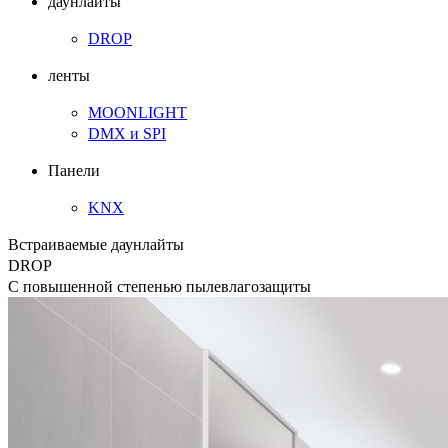
даунлайты
DROP
ленты
MOONLIGHT
DMX и SPI
Панели
KNX
Встраиваемые даунлайты
DROP
С повышенной степенью пылевлагозащиты