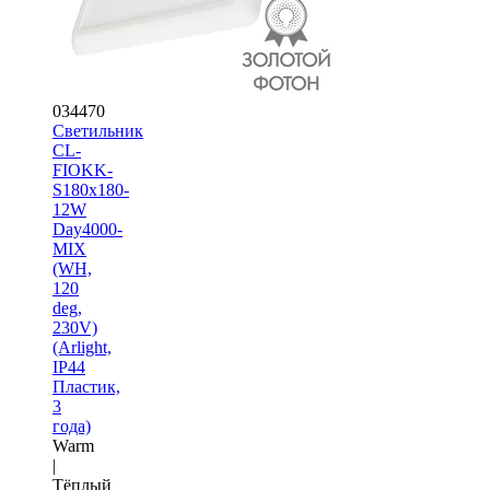
034470
Светильник
CL-
FIOKK-
S180x180-
12W
Day4000-
MIX
(WH,
120
deg,
230V)
(Arlight,
IP44
Пластик,
3
года)
Warm
|
Тёплый