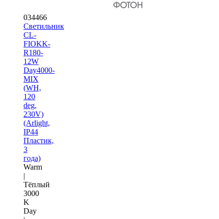
034466
Светильник
CL-
FIOKK-
R180-
12W
Day4000-
MIX
(WH,
120
deg,
230V)
(Arlight,
IP44
Пластик,
3
года)
Warm
|
Тёплый
3000
K
Day