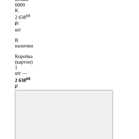
6000
K
68
2 638
₽/
шт
В
наличии
Коробка
(картон)
1
шт —
68
2 638
₽