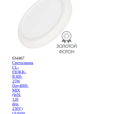
034467
Светильник
CL-
FIOKK-
R300-
25W
Day4000-
MIX
(WH,
120
deg,
230V)
(Arlight,