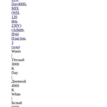
Day4000-
MIX
(WH,
120
deg,
230V)
(Arlight,
IP44
Пластик,
3
года)
Warm
|
Тёплый
3000
K
Day
|
Дневной
4000
K
White
|
Белый