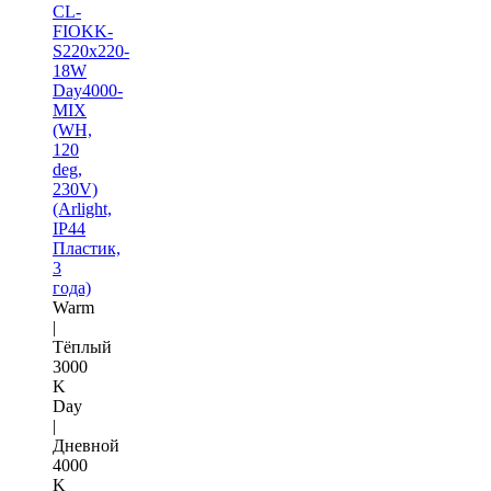
CL-
FIOKK-
S220x220-
18W
Day4000-
MIX
(WH,
120
deg,
230V)
(Arlight,
IP44
Пластик,
3
года)
Warm
|
Тёплый
3000
K
Day
|
Дневной
4000
K