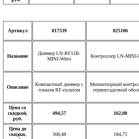
Артикул
017539
025106
Диммер LN-RF11B-
Название
Контроллер LN-MIN
MINI-Wires
Компактный диммер с
Миниатюрный контрол
Описание
тонким RF-пультом
термоусадочной обол
Цена со
скидкой,
494,57
162,08
руб.
Цена до
скидки,
568,48
184,75