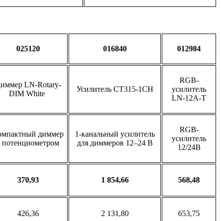
025120
016840
012984
RGB-
иммер LN-Rotary-
Усилитель CT315-1CH
усилитель
DIM White
LN-12A-T
RGB-
омпактный диммер
1-канальный усилитель
усилитель
с потенциометром
для диммеров 12–24 В
12/24В
370,93
1 854,66
568,48
426,36
2 131,80
653,75