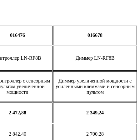
016476
016678
нтроллер LN-RF8B
Диммер LN-RF8B
нтроллер с сенсорным
Диммер увеличенной мощности с
пультом увеличенной
усиленными клеммами и сенсорным
мощности
пультом
2 472,88
2 349,24
2 842,40
2 700,28