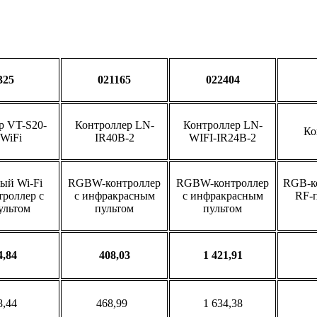
325
021165
022404
р VT-S20-
Контроллер LN-
Контроллер LN-
Ко
WiFi
IR40B-2
WIFI-IR24B-2
ый Wi-Fi
RGBW-контроллер
RGBW-контроллер
RGB-ко
роллер с
с инфракрасным
с инфракрасным
RF-
ультом
пультом
пультом
4,84
408,03
1 421,91
8,44
468,99
1 634,38