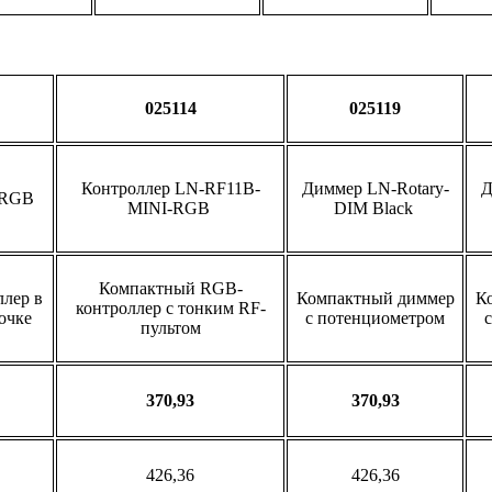
025114
025119
Контроллер LN-RF11B-
Диммер LN-Rotary-
Д
I-RGB
MINI-RGB
DIM Black
Компактный RGB-
лер в
Компактный диммер
К
контроллер с тонким RF-
очке
с потенциометром
пультом
370,93
370,93
426,36
426,36