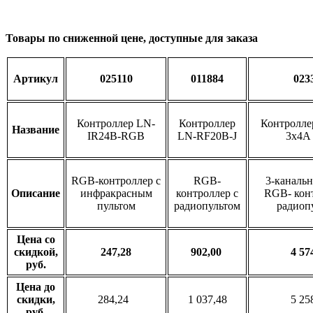
Товары по сниженной цене, доступные для заказа
Артикул
025110
011884
023
Контроллер LN-
Контроллер
Контролле
Название
IR24B-RGB
LN-RF20B-J
3x4A 
RGB-контроллер с
RGB-
3-канальн
Описание
инфракрасным
контроллер с
RGB- конт
пультом
радиопультом
радиоп
Цена со
скидкой,
247,28
902,00
4 57
руб.
Цена до
скидки,
284,24
1 037,48
5 25
руб.