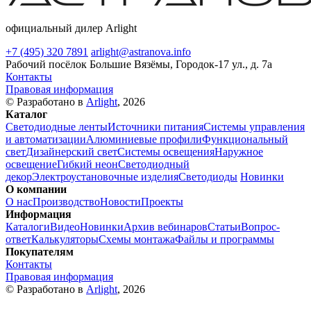
официальный дилер Arlight
+7 (495) 320 7891
arlight@astranova.info
Рабочий посёлок Большие Вязёмы, Городок-17 ул., д. 7а
Контакты
Правовая информация
© Разработано в
Arlight
, 2026
Каталог
Светодиодные ленты
Источники питания
Системы управления
и автоматизации
Алюминиевые профили
Функциональный
свет
Дизайнерский свет
Системы освещения
Наружное
освещение
Гибкий неон
Светодиодный
декор
Электроустановочные изделия
Светодиоды
Новинки
О компании
О нас
Производство
Новости
Проекты
Информация
Каталоги
Видео
Новинки
Архив вебинаров
Статьи
Вопрос-
ответ
Калькуляторы
Схемы монтажа
Файлы и программы
Покупателям
Контакты
Правовая информация
© Разработано в
Arlight
, 2026