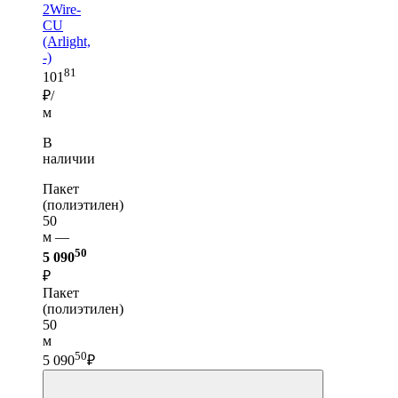
2Wire-
CU
(Arlight,
-)
81
101
₽/
м
В
наличии
Пакет
(полиэтилен)
50
м —
50
5 090
₽
Пакет
(полиэтилен)
50
м
50
5 090
₽