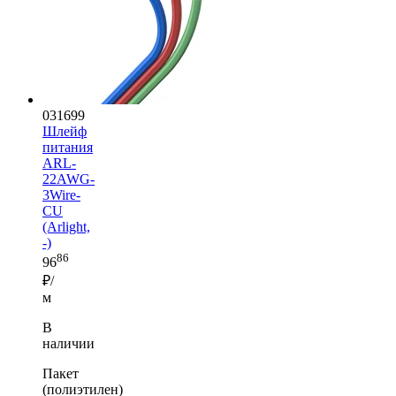
031699
Шлейф
питания
ARL-
22AWG-
3Wire-
CU
(Arlight,
-)
86
96
₽/
м
В
наличии
Пакет
(полиэтилен)