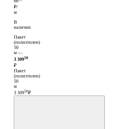
66
₽/
м
В
наличии
Пакет
(полиэтилен)
50
м —
50
3 309
₽
Пакет
(полиэтилен)
50
м
50
3 309
₽