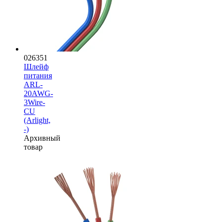
026351
Шлейф
питания
ARL-
20AWG-
3Wire-
CU
(Arlight,
-)
Архивный
товар