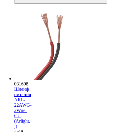
031698
Шлейф
питания
ARL-
22AWG-
2Wire-
CU
(Arlight,
-)
19