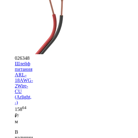
026348
Шлейф
питания
ARL-
18AWG-
2Wire-
CU
(Arlight,
-)
64
158
₽/
м
В
наличии