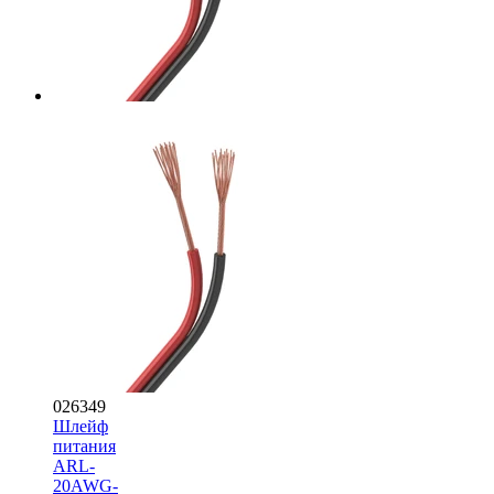
026349
Шлейф
питания
ARL-
20AWG-