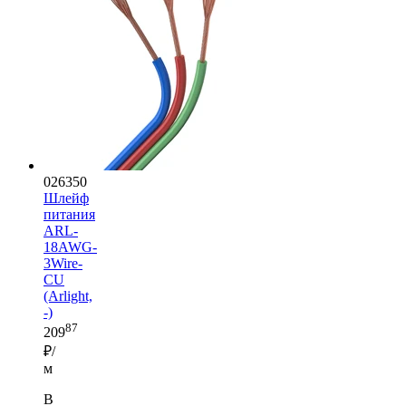
026350
Шлейф
питания
ARL-
18AWG-
3Wire-
CU
(Arlight,
-)
87
209
₽/
м
В