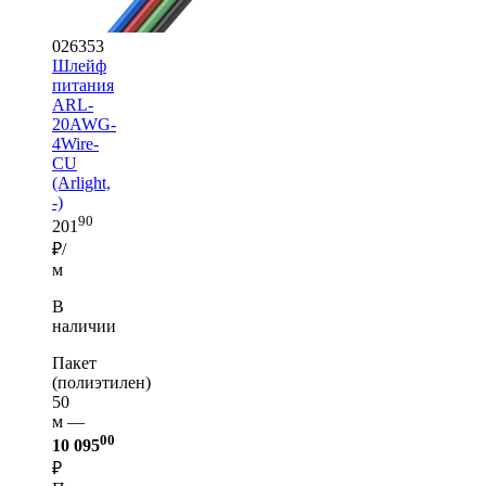
026353
Шлейф
питания
ARL-
20AWG-
4Wire-
CU
(Arlight,
-)
90
201
₽/
м
В
наличии
Пакет
(полиэтилен)
50
м —
00
10 095
₽