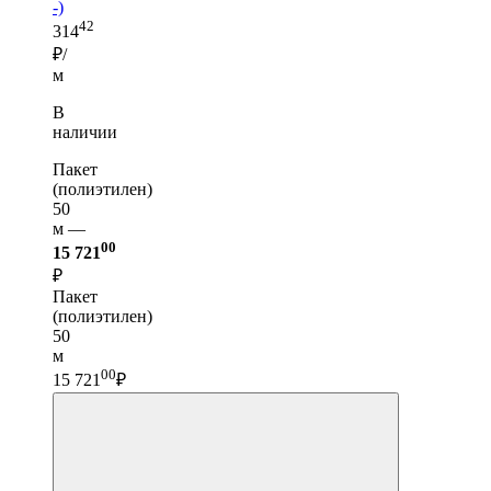
-)
42
314
₽/
м
В
наличии
Пакет
(полиэтилен)
50
м —
00
15 721
₽
Пакет
(полиэтилен)
50
м
00
15 721
₽