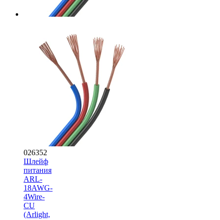
026352
Шлейф
питания
ARL-
18AWG-
4Wire-
CU
(Arlight,