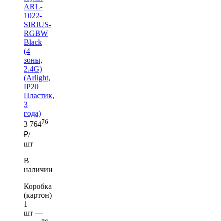
ARL-
1022-
SIRIUS-
RGBW
Black
(4
зоны,
2.4G)
(Arlight,
IP20
Пластик,
3
года)
76
3 764
₽/
шт
В
наличии
Коробка
(картон)
1
шт —