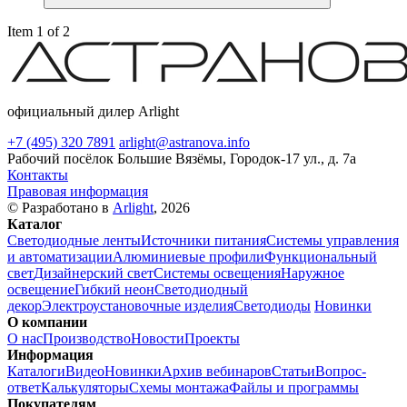
Item 1 of 2
официальный дилер Arlight
+7 (495) 320 7891
arlight@astranova.info
Рабочий посёлок Большие Вязёмы, Городок-17 ул., д. 7а
Контакты
Правовая информация
© Разработано в
Arlight
, 2026
Каталог
Светодиодные ленты
Источники питания
Системы управления
и автоматизации
Алюминиевые профили
Функциональный
свет
Дизайнерский свет
Системы освещения
Наружное
освещение
Гибкий неон
Светодиодный
декор
Электроустановочные изделия
Светодиоды
Новинки
О компании
О нас
Производство
Новости
Проекты
Информация
Каталоги
Видео
Новинки
Архив вебинаров
Статьи
Вопрос-
ответ
Калькуляторы
Схемы монтажа
Файлы и программы
Покупателям