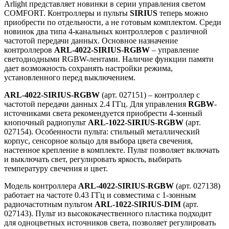
Arlight представляет новинки в серии управления светом
COMFORT. Контроллеры и пульты
SIRIUS
теперь можно
приобрести по отдельности, а не готовым комплектом. Среди
новинок два типа 4-канальных контроллеров с различной
частотой передачи данных. Основное назначение
контроллеров
ARL-4022-SIRIUS-RGBW
– управление
светодиодными RGBW-лентами. Наличие функции памяти
дает возможность сохранять настройки режима,
установленного перед выключением.
ARL-4022-SIRIUS-RGBW
(арт. 027151) – контроллер с
частотой передачи данных 2.4 ГГц. Для управления
RGBW
-
источниками света рекомендуется приобрести 4-зонный
кнопочный радиопульт
ARL-1022-SIRIUS-RGBW
(арт.
027154). Особенности пульта: стильный металлический
корпус, сенсорное кольцо для выбора цвета свечения,
настенное крепление в комплекте. Пульт позволяет включать
и выключать свет, регулировать яркость, выбирать
температуру свечения и цвет.
Модель контроллера
ARL-4022-SIRIUS-RGBW
(арт. 027138)
работает на частоте 0.43 ГГц и совместима с 1-зонным
радиочастотным пультом
ARL-1022-SIRIUS-DIM
(арт.
027143). Пульт из высококачественного пластика подходит
для одноцветных источников света, позволяет регулировать