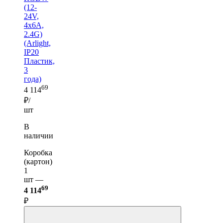
(12-
24V,
4x6A,
2.4G)
(Arlight,
IP20
Пластик,
3
года)
69
4 114
₽/
шт
В
наличии
Коробка
(картон)
1
шт —
69
4 114
₽