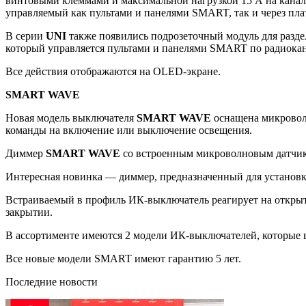
винтовыми клеммами и максимальной нагрузкой 15 А на канал 
управляемый как пультами и панелями SMART, так и через п
В серии
UNI
также появились подрозеточный модуль для разд
который управляется пультами и панелями SMART по радиокан
Все действия отображаются на OLED-экране.
SMART WAVE
Новая модель выключателя
SMART WAVE
оснащена микроволн
команды на включение или выключение освещения.
Диммер
SMART WAVE
со встроенным микроволновым датчик
Интересная новинка — диммер, предназначенный для установ
Встраиваемый в профиль ИК-выключатель реагирует на открыт
закрытии.
В ассортименте имеются 2 модели ИК-выключателей, которые вс
Все новые модели SMART имеют гарантию 5 лет.
Последние новости