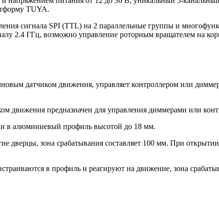
и напряжением питания от 12 до 36 В, уникальный 5-канальный 
латформу TUYA.
еления сигнала SPI (TTL) на 2 параллельные группы и многофу
алу 2.4 ГГц, возможно управление роторным вращателем на кор
овым датчиком движения, управляет контроллером или диммеро
ом движения предназначен для управления диммерами или конт
ки в алюминиевый профиль высотой до 18 мм.
ие дверцы, зона срабатывания составляет 100 мм. При открыти
траиваются в профиль и реагируют на движение, зона срабатыва