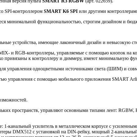
енная версия пульта
SMART R3 RGBW
(арт. 022659).
со SPI-контроллером
SMART K6 SPI
или другими контроллерам
еся минимальной функциональностью, строгим дизайном и бюд
льные устройства, имеющие лаконичный дизайн и невысокую ст
 MIX- и RGB-контроллеры, управляемые с помощью кнопок на к
о привязаны к контроллеру и диммеру, имеют минимальную фун
т для управления одноцветными источниками света (ШИМ) и со
тью управления с помощью мобильного приложения SMART Arligh
озможностей.
ньких пространств, управляют основными типами лент: RGBW, 
е: 1-канальный усилитель в металлическом корпусе с усиленны
вертеры DMX512 с установкой на DIN-рейку, мощный 2-канальны