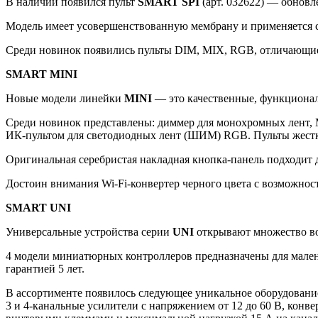
В наличии появился пульт
SMART SPI
(арт. 032622) — обновл
Модель имеет усовершенствованную мембрану и применяется 
Среди новинок появились пульты DIM, MIX, RGB, отличающи
SMART MINI
Новые модели линейки
MINI
— это качественные, функциона
Среди новинок представлены: диммер для монохромных лент,
ИК-пультом для светодиодных лент (ШИМ) RGB. Пульты жестк
Оригинальная серебристая накладная кнопка-панель подходи
Достоин внимания Wi-Fi-конвертер черного цвета с возможнос
SMART UNI
Универсальные устройства серии
UNI
открывают множество в
4 модели миниатюрных контроллеров предназначены для мале
гарантией 5 лет.
В ассортименте появилось следующее уникальное оборудовани
3 и 4-канальные усилители с напряжением от 12 до 60 В, кон