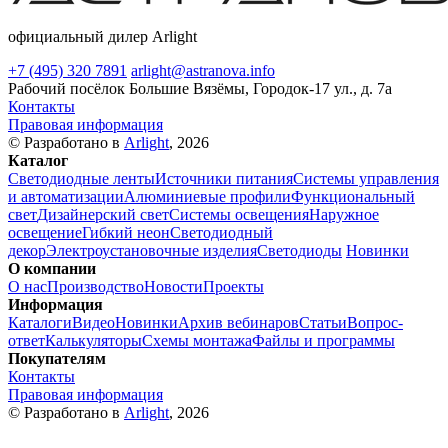
официальный дилер Arlight
+7 (495) 320 7891
arlight@astranova.info
Рабочий посёлок Большие Вязёмы, Городок-17 ул., д. 7а
Контакты
Правовая информация
© Разработано в
Arlight
, 2026
Каталог
Светодиодные ленты
Источники питания
Системы управления
и автоматизации
Алюминиевые профили
Функциональный
свет
Дизайнерский свет
Системы освещения
Наружное
освещение
Гибкий неон
Светодиодный
декор
Электроустановочные изделия
Светодиоды
Новинки
О компании
О нас
Производство
Новости
Проекты
Информация
Каталоги
Видео
Новинки
Архив вебинаров
Статьи
Вопрос-
ответ
Калькуляторы
Схемы монтажа
Файлы и программы
Покупателям
Контакты
Правовая информация
© Разработано в
Arlight
, 2026