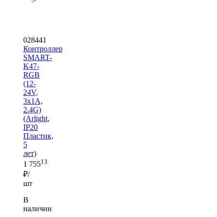
028441
Контроллер
SMART-
K47-
RGB
(12-
24V,
3x1A,
2.4G)
(Arlight,
IP20
Пластик,
5
лет)
13
1 755
₽/
шт
В
наличии