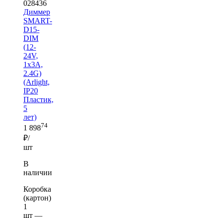
028436
Диммер
SMART-
D15-
DIM
(12-
24V,
1x3A,
2.4G)
(Arlight,
IP20
Пластик,
5
лет)
74
1 898
₽/
шт
В
наличии
Коробка
(картон)
1
шт —