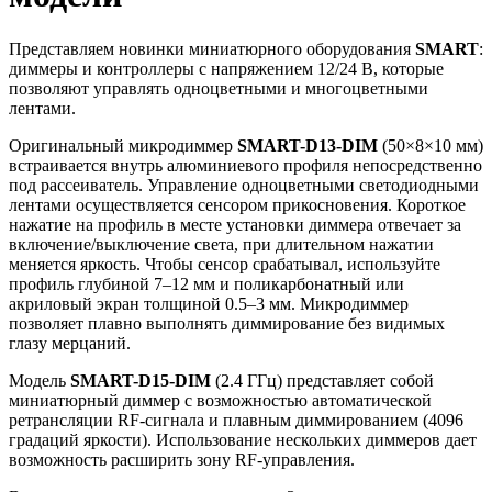
Представляем новинки миниатюрного оборудования
SMART
:
диммеры и контроллеры с напряжением 12/24 В, которые
позволяют управлять одноцветными и многоцветными
лентами.
Оригинальный микродиммер
SMART-D13-DIM
(50×8×10 мм)
встраивается внутрь алюминиевого профиля непосредственно
под рассеиватель. Управление одноцветными светодиодными
лентами осуществляется сенсором прикосновения. Короткое
нажатие на профиль в месте установки диммера отвечает за
включение/выключение света, при длительном нажатии
меняется яркость. Чтобы сенсор срабатывал, используйте
профиль глубиной 7–12 мм и поликарбонатный или
акриловый экран толщиной 0.5–3 мм. Микродиммер
позволяет плавно выполнять диммирование без видимых
глазу мерцаний.
Модель
SMART-D15-DIM
(2.4 ГГц) представляет собой
миниатюрный диммер с возможностью автоматической
ретрансляции RF-сигнала и плавным диммированием (4096
градаций яркости). Использование нескольких диммеров дает
возможность расширить зону RF-управления.