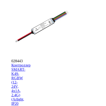
028443
Контроллер
SMART-
K49-
RGBW
(12-
24V,
4x1A,
2.4G)
(Arlight,
IP20