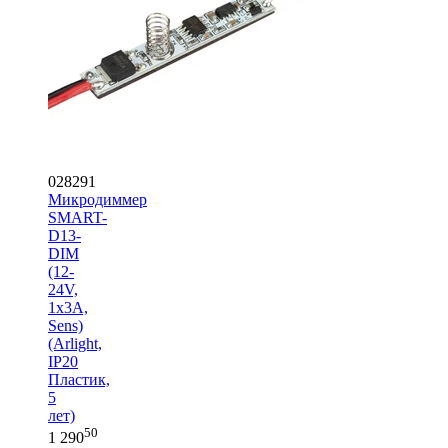
028291
Микродиммер
SMART-
D13-
DIM
(12-
24V,
1x3A,
Sens)
(Arlight,
IP20
Пластик,
5
лет)
50
1 290