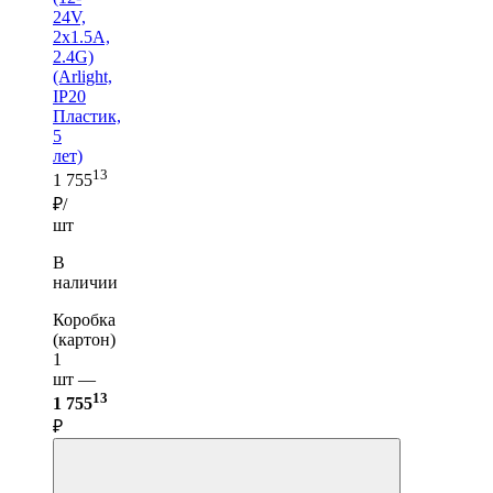
24V,
2x1.5A,
2.4G)
(Arlight,
IP20
Пластик,
5
лет)
13
1 755
₽/
шт
В
наличии
Коробка
(картон)
1
шт —
13
1 755
₽