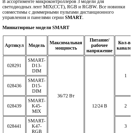
В ассортименте микроконтроллеров 3 модели для
светодиодных лент MIX(CCT), RGB и RGBW. Все новинки
совместимы с диммерными пультами дистанционного
управления и панелями серии
SMART
.
Миниатюрные модели SMART
Питание/
Максимальная
Кол-во
Артикул
Модель
рабочее
мощность
канало
напряжение
SMART-
028291
D13-
DIM
1
SMART-
028436
D15-
DIM
36/72 Вт
SMART-
028439
K45-
12/24 В
2
MIX
SMART-
028441
K47-
3
RGB