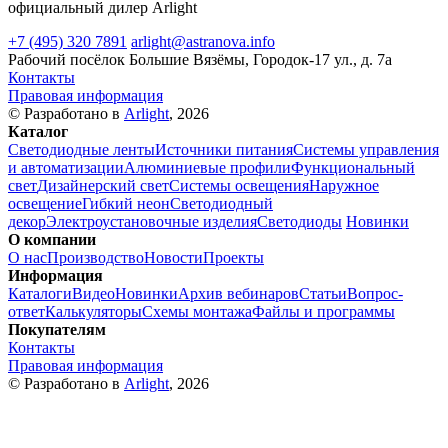
официальный дилер Arlight
+7 (495) 320 7891
arlight@astranova.info
Рабочий посёлок Большие Вязёмы, Городок-17 ул., д. 7а
Контакты
Правовая информация
© Разработано в
Arlight
, 2026
Каталог
Светодиодные ленты
Источники питания
Системы управления
и автоматизации
Алюминиевые профили
Функциональный
свет
Дизайнерский свет
Системы освещения
Наружное
освещение
Гибкий неон
Светодиодный
декор
Электроустановочные изделия
Светодиоды
Новинки
О компании
О нас
Производство
Новости
Проекты
Информация
Каталоги
Видео
Новинки
Архив вебинаров
Статьи
Вопрос-
ответ
Калькуляторы
Схемы монтажа
Файлы и программы
Покупателям
Контакты
Правовая информация
© Разработано в
Arlight
, 2026