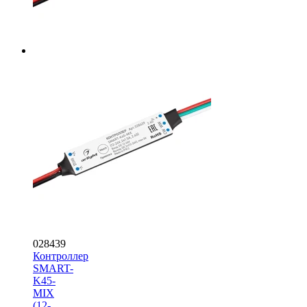
028439
Контроллер
SMART-
K45-
MIX
(12-