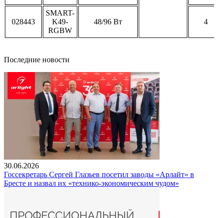
SMART-
028443
K49-
48/96 Вт
4
RGBW
Последние новости
30.06.2026
Госсекретарь Сергей Глазьев посетил заводы «Арлайт» в
Бресте и назвал их «технико-экономическим чудом»