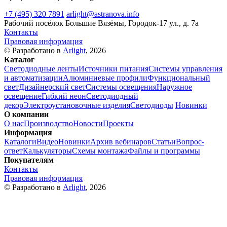
+7 (495) 320 7891
arlight@astranova.info
Рабочий посёлок Большие Вязёмы, Городок-17 ул., д. 7а
Контакты
Правовая информация
© Разработано в
Arlight
, 2026
Каталог
Светодиодные ленты
Источники питания
Системы управления
и автоматизации
Алюминиевые профили
Функциональный
свет
Дизайнерский свет
Системы освещения
Наружное
освещение
Гибкий неон
Светодиодный
декор
Электроустановочные изделия
Светодиоды
Новинки
О компании
О нас
Производство
Новости
Проекты
Информация
Каталоги
Видео
Новинки
Архив вебинаров
Статьи
Вопрос-
ответ
Калькуляторы
Схемы монтажа
Файлы и программы
Покупателям
Контакты
Правовая информация
© Разработано в
Arlight
, 2026