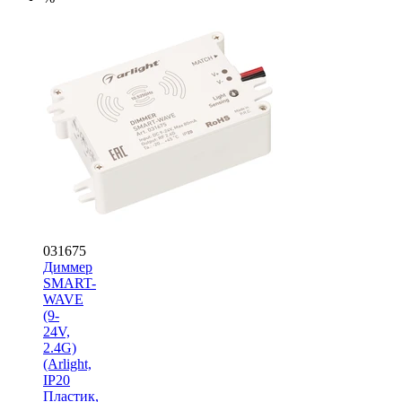
031675
Диммер
SMART-
WAVE
(9-
24V,
2.4G)
(Arlight,
IP20
Пластик,