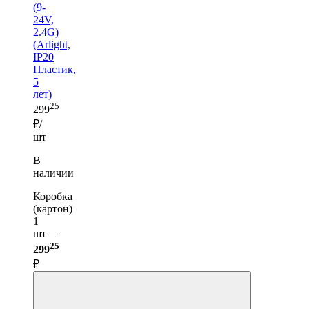
(9-
24V,
2.4G)
(Arlight,
IP20
Пластик,
5
лет)
25
299
₽/
шт
В
наличии
Коробка
(картон)
1
шт —
25
299
₽