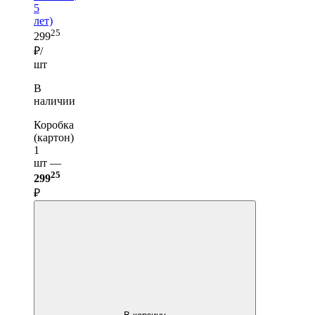
5
лет)
25
299
₽/
шт
В
наличии
Коробка
(картон)
1
шт —
25
299
₽