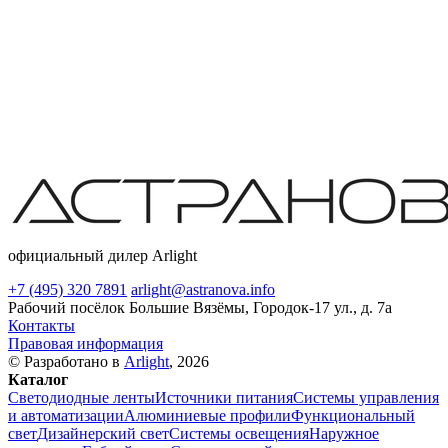
официальный дилер Arlight
+7 (495) 320 7891
arlight@astranova.info
Рабочий посёлок Большие Вязёмы, Городок-17 ул., д. 7а
Контакты
Правовая информация
© Разработано в
Arlight
, 2026
Каталог
Светодиодные ленты
Источники питания
Системы управления
и автоматизации
Алюминиевые профили
Функциональный
свет
Дизайнерский свет
Системы освещения
Наружное