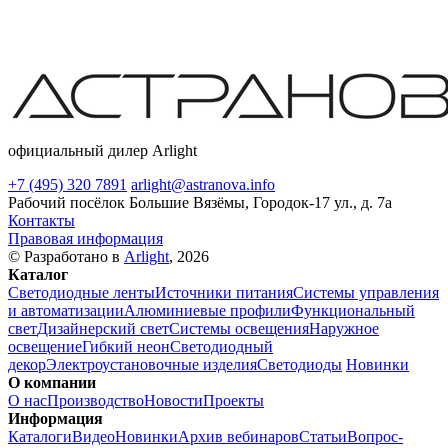
официальный дилер Arlight
+7 (495) 320 7891
arlight@astranova.info
Рабочий посёлок Большие Вязёмы, Городок-17 ул., д. 7а
Контакты
Правовая информация
© Разработано в
Arlight
, 2026
Каталог
Светодиодные ленты
Источники питания
Системы управления
и автоматизации
Алюминиевые профили
Функциональный
свет
Дизайнерский свет
Системы освещения
Наружное
освещение
Гибкий неон
Светодиодный
декор
Электроустановочные изделия
Светодиоды
Новинки
О компании
О нас
Производство
Новости
Проекты
Информация
Каталоги
Видео
Новинки
Архив вебинаров
Статьи
Вопрос-