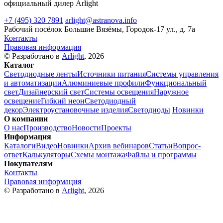
официальный дилер Arlight
+7 (495) 320 7891
arlight@astranova.info
Рабочий посёлок Большие Вязёмы, Городок-17 ул., д. 7а
Контакты
Правовая информация
© Разработано в
Arlight
, 2026
Каталог
Светодиодные ленты
Источники питания
Системы управления
и автоматизации
Алюминиевые профили
Функциональный
свет
Дизайнерский свет
Системы освещения
Наружное
освещение
Гибкий неон
Светодиодный
декор
Электроустановочные изделия
Светодиоды
Новинки
О компании
О нас
Производство
Новости
Проекты
Информация
Каталоги
Видео
Новинки
Архив вебинаров
Статьи
Вопрос-
ответ
Калькуляторы
Схемы монтажа
Файлы и программы
Покупателям
Контакты
Правовая информация
© Разработано в
Arlight
, 2026