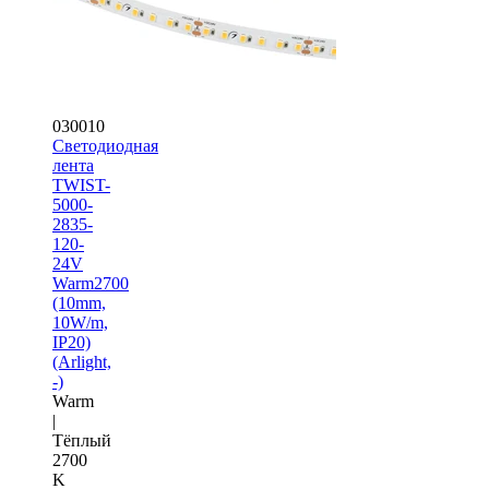
030010
Светодиодная
лента
TWIST-
5000-
2835-
120-
24V
Warm2700
(10mm,
10W/m,
IP20)
(Arlight,
-)
Warm
|
Тёплый
2700
K