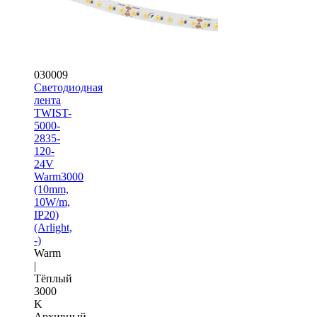
030009
Светодиодная
лента
TWIST-
5000-
2835-
120-
24V
Warm3000
(10mm,
10W/m,
IP20)
(Arlight,
-)
Warm
|
Тёплый
3000
K
Архивный