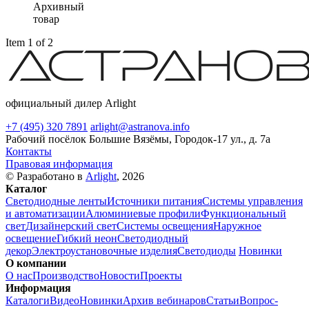
Архивный
товар
Item 1 of 2
официальный дилер Arlight
+7 (495) 320 7891
arlight@astranova.info
Рабочий посёлок Большие Вязёмы, Городок-17 ул., д. 7а
Контакты
Правовая информация
© Разработано в
Arlight
, 2026
Каталог
Светодиодные ленты
Источники питания
Системы управления
и автоматизации
Алюминиевые профили
Функциональный
свет
Дизайнерский свет
Системы освещения
Наружное
освещение
Гибкий неон
Светодиодный
декор
Электроустановочные изделия
Светодиоды
Новинки
О компании
О нас
Производство
Новости
Проекты
Информация
Каталоги
Видео
Новинки
Архив вебинаров
Статьи
Вопрос-