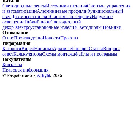
Каталог
Светодиодные ленты
Источники питания
Системы управления
и автоматизации
Алюминиевые профили
Функциональный
свет
Дизайнерский свет
Системы освещения
Наружное
освещение
Гибкий неон
Светодиодный
декор
Электроустановочные изделия
Светодиоды
Новинки
О компании
О нас
Производство
Новости
Проекты
Информация
Каталоги
Видео
Новинки
Архив вебинаров
Статьи
Вопрос-
ответ
Калькуляторы
Схемы монтажа
Файлы и программы
Покупателям
Контакты
Правовая информация
© Разработано в
Arlight
, 2026