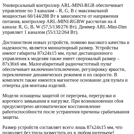
Универсальный контроллер ARL-MINI-RGB обеспечивает
управление по 3 каналам – R, G, B с максимальной
мощностью 60/144/288 Вт в зависимости от напряжения
питания, контроллер ARL-MINI-RGBW рассчитан на 4
канала: R, G, B, W (57,5/138/276 Вт). Диммер ARL-Mini-Dim
управляет 1 каналом (55/132/264 Вт).
Достоинством новых устройств, помимо высокого качества и
надежности, является миниатюрный размер. Устройства
имеют габариты 87x24x15 мм, пульт дистанционного
управления к моделям также имеет сверхмалый размер –
87х36х6 мм. Малогабаритный радиочастотный пульт
обеспечивает включение/отключение, регулировку яркости,
переключение динамических режимов и их скорости. В
комплекте также имеются магнитное основание для пульта и
отвертка для монтажа изделий.
Модели оснащены защитой от перегрева, перегрузки и
короткого замыкания в нагрузке. При возникновении сбоя
предусмотрено автоматическое восстановление
работоспособности после устранения причины срабатывания
защиты.
Размер устройств составляет всего лишь 87x24x15 мм, что
позволяет без труда разместить их в любом интерьере!