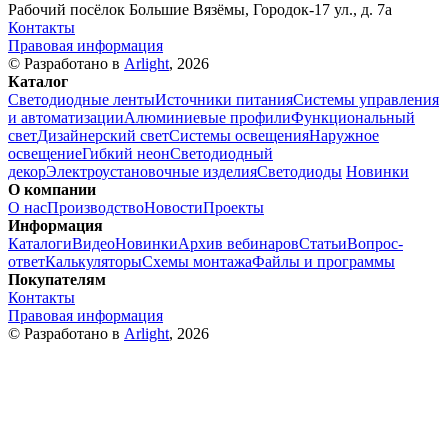
Рабочий посёлок Большие Вязёмы, Городок-17 ул., д. 7а
Контакты
Правовая информация
© Разработано в
Arlight
, 2026
Каталог
Светодиодные ленты
Источники питания
Системы управления
и автоматизации
Алюминиевые профили
Функциональный
свет
Дизайнерский свет
Системы освещения
Наружное
освещение
Гибкий неон
Светодиодный
декор
Электроустановочные изделия
Светодиоды
Новинки
О компании
О нас
Производство
Новости
Проекты
Информация
Каталоги
Видео
Новинки
Архив вебинаров
Статьи
Вопрос-
ответ
Калькуляторы
Схемы монтажа
Файлы и программы
Покупателям
Контакты
Правовая информация
© Разработано в
Arlight
, 2026