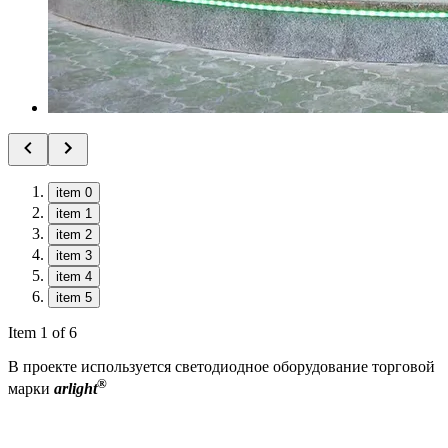
item 0
item 1
item 2
item 3
item 4
item 5
Item 1 of 6
В проекте используется светодиодное оборудование торговой
®
марки
arlight