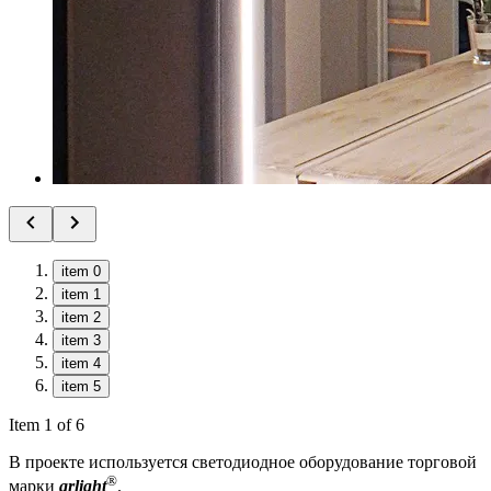
item 0
item 1
item 2
item 3
item 4
item 5
Item 1 of 6
В проекте используется светодиодное оборудование торговой
®
марки
arlight
.