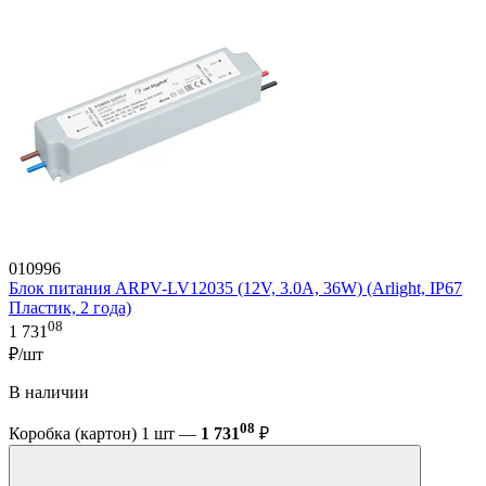
010996
Блок питания ARPV-LV12035 (12V, 3.0A, 36W) (Arlight, IP67
Пластик, 2 года)
08
1 731
₽/шт
В наличии
08
Коробка (картон) 1 шт —
1 731
₽