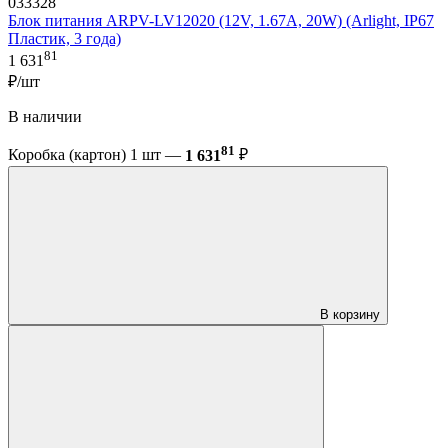
033328
Блок питания ARPV-LV12020 (12V, 1.67A, 20W) (Arlight, IP67
Пластик, 3 года)
81
1 631
₽/шт
В наличии
81
Коробка (картон) 1 шт —
1 631
₽
В корзину