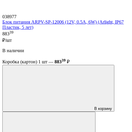
038977
Блок питания ARPV-SP-12006 (12V, 0.5A, 6W) (Arlight, IP67
Пластик, 5 лет)
39
883
₽/шт
В наличии
39
Коробка (картон) 1 шт —
883
₽
В корзину