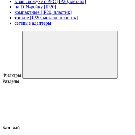
в защ. кожухе с PFC [IP20, металл]
на DIN-рейку [IP20]
компактные [IP20, пластик]
тонкие [IP20, металл, пластик]
сетевые адаптеры
Фильтры
Разделы
Базовый