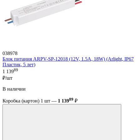
038978
Блок питания ARPV-SP-12018 (12V, 1.5A, 18W) (Arlight, IP67
Пластик, 5 лет)
89
1 139
₽/шт
В наличии
89
Коробка (картон) 1 шт —
1 139
₽