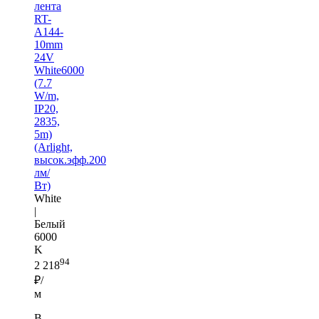
лента
RT-
A144-
10mm
24V
White6000
(7.7
W/m,
IP20,
2835,
5m)
(Arlight,
высок.эфф.200
лм/
Вт)
White
|
Белый
6000
K
94
2 218
₽/
м
В