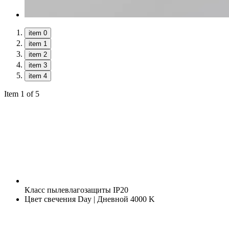
item 0
item 1
item 2
item 3
item 4
Item 1 of 5
Класс пылевлагозащиты
IP20
Цвет свечения
Day | Дневной 4000 K