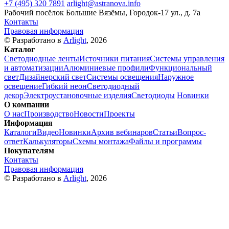
+7 (495) 320 7891
arlight@astranova.info
Рабочий посёлок Большие Вязёмы, Городок-17 ул., д. 7а
Контакты
Правовая информация
© Разработано в
Arlight
, 2026
Каталог
Светодиодные ленты
Источники питания
Системы управления
и автоматизации
Алюминиевые профили
Функциональный
свет
Дизайнерский свет
Системы освещения
Наружное
освещение
Гибкий неон
Светодиодный
декор
Электроустановочные изделия
Светодиоды
Новинки
О компании
О нас
Производство
Новости
Проекты
Информация
Каталоги
Видео
Новинки
Архив вебинаров
Статьи
Вопрос-
ответ
Калькуляторы
Схемы монтажа
Файлы и программы
Покупателям
Контакты
Правовая информация
© Разработано в
Arlight
, 2026