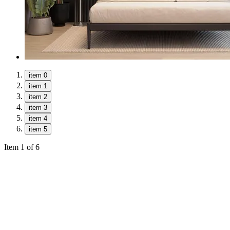
item 0
item 1
item 2
item 3
item 4
item 5
Item 1 of 6