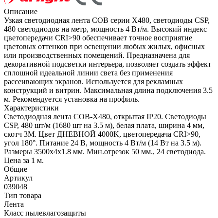
Описание
Узкая светодиодная лента COB серии X480, светодиоды CSP,
480 светодиодов на метр, мощность 4 Вт/м. Высокий индекс
цветопередачи CRI>90 обеспечивает точное восприятие
цветовых оттенков при освещении любых жилых, офисных
или производственных помещений. Предназначена для
декоративной подсветки интерьера, позволяет создать эффект
сплошной идеальной линии света без применения
рассеивающих экранов. Используется для рекламных
конструкций и витрин. Максимальная длина подключения 3.5
м. Рекомендуется установка на профиль.
Характеристики
Светодиодная лента COB-X480, открытая IP20. Светодиоды
CSP, 480 шт/м (1680 шт на 3.5 м), белая плата, ширина 4 мм,
скотч 3М. Цвет ДНЕВНОЙ 4000K, цветопередача CRI>90,
угол 180°. Питание 24 В, мощность 4 Вт/м (14 Вт на 3.5 м).
Размеры 3500х4х1.8 мм. Мин.отрезок 50 мм., 24 светодиода.
Цена за 1 м.
Общие
Артикул
039048
Тип товара
Лента
Класс пылевлагозащиты