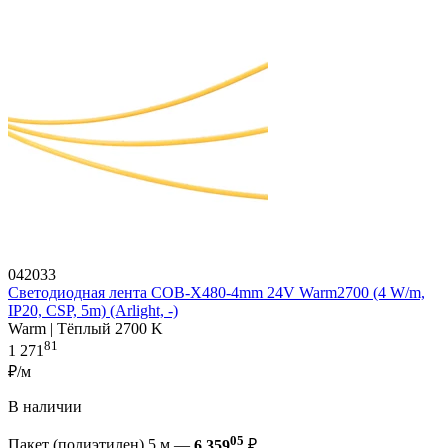
042033
Светодиодная лента COB-X480-4mm 24V Warm2700 (4 W/m,
IP20, CSP, 5m) (Arlight, -)
Warm | Тёплый 2700 K
81
1 271
₽/м
В наличии
05
Пакет (полиэтилен) 5 м —
6 359
₽