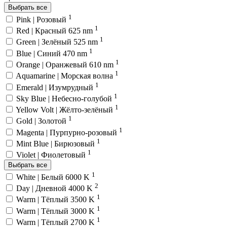
Выбрать все
1
Pink | Розовый
1
Red | Красный 625 nm
1
Green | Зелёный 525 nm
1
Blue | Синий 470 nm
1
Orange | Оранжевый 610 nm
1
Aquamarine | Морская волна
1
Emerald | Изумрудный
1
Sky Blue | Небесно-голубой
1
Yellow Volt | Жёлто-зелёный
1
Gold | Золотой
1
Magenta | Пурпурно-розовый
1
Mint Blue | Бирюзовый
1
Violet | Фиолетовый
Выбрать все
1
White | Белый 6000 K
2
Day | Дневной 4000 K
1
Warm | Тёплый 3500 K
1
Warm | Тёплый 3000 K
1
Warm | Тёплый 2700 K