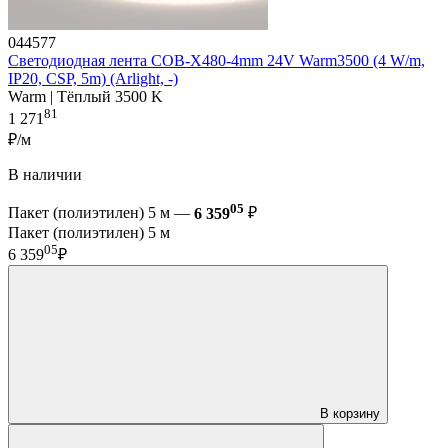
044577
Светодиодная лента COB-X480-4mm 24V Warm3500 (4 W/m,
IP20, CSP, 5m) (Arlight, -)
Warm | Тёплый 3500 K
81
1 271
₽/м
В наличии
05
Пакет (полиэтилен) 5 м —
6 359
₽
Пакет (полиэтилен) 5 м
05
6 359
₽
В корзину