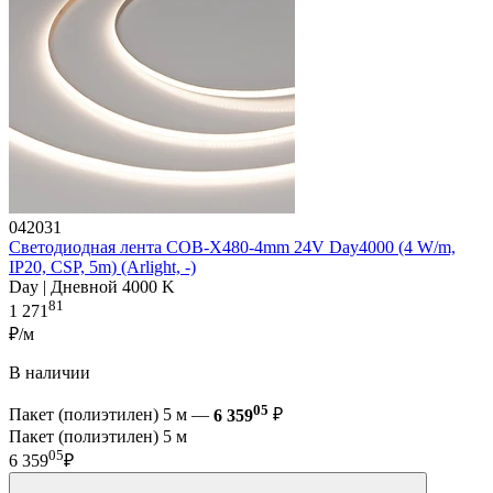
042031
Светодиодная лента COB-X480-4mm 24V Day4000 (4 W/m,
IP20, CSP, 5m) (Arlight, -)
Day | Дневной 4000 K
81
1 271
₽/м
В наличии
05
Пакет (полиэтилен) 5 м —
6 359
₽
Пакет (полиэтилен) 5 м
05
6 359
₽