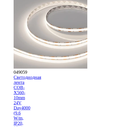
049059
Светодиодная
лента
COB-
X560-
10mm
24V
Day4000
(9.6
W/m,
IP20,