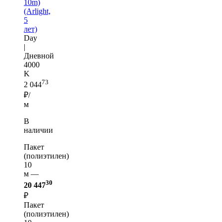
10m)
(Arlight,
5
лет)
Day
|
Дневной
4000
K
73
2 044
₽/
м
В
наличии
Пакет
(полиэтилен)
10
м —
30
20 447
₽
Пакет
(полиэтилен)