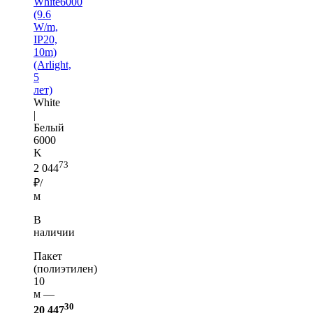
White6000
(9.6
W/m,
IP20,
10m)
(Arlight,
5
лет)
White
|
Белый
6000
K
73
2 044
₽/
м
В
наличии
Пакет
(полиэтилен)
10
м —
30
20 447