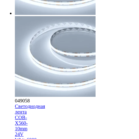
049058
Светодиодная
лента
COB-
X560-
10mm
24V