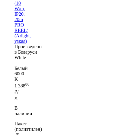
(10
W/m,
IP20,
20m
PRO
REEL)
(Arlight,
узкая)
Произведено
в Беларуси
White
|
Белый
6000
K
00
1 388
₽/
м
В
наличии
Пакет
(полиэтилен)
20