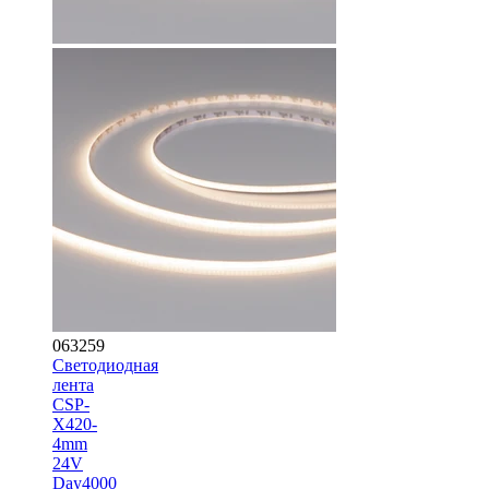
063259
Светодиодная
лента
CSP-
X420-
4mm
24V
Day4000