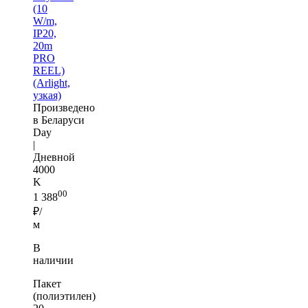
(10
W/m,
IP20,
20m
PRO
REEL)
(Arlight,
узкая)
Произведено
в Беларуси
Day
|
Дневной
4000
K
00
1 388
₽/
м
В
наличии
Пакет
(полиэтилен)