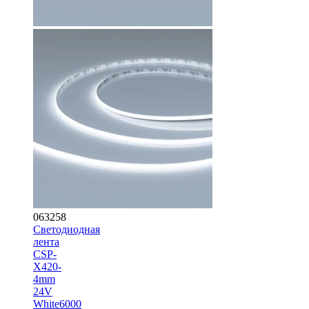
063258
Светодиодная
лента
CSP-
X420-
4mm
24V
White6000