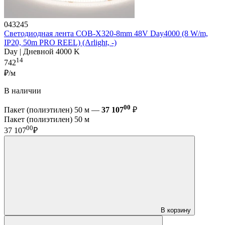
043245
Светодиодная лента COB-X320-8mm 48V Day4000 (8 W/m,
IP20, 50m PRO REEL) (Arlight, -)
Day | Дневной 4000 K
14
742
₽/м
В наличии
00
Пакет (полиэтилен) 50 м —
37 107
₽
Пакет (полиэтилен) 50 м
00
37 107
₽
В корзину