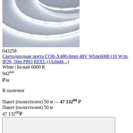
043258
Светодиодная лента COB-X480-8mm 48V White6000 (10 W/m,
IP20, 50m PRO REEL) (Arlight, -)
White | Белый 6000 K
64
942
₽/м
В наличии
00
Пакет (полиэтилен) 50 м —
47 132
₽
Пакет (полиэтилен) 50 м
00
47 132
₽