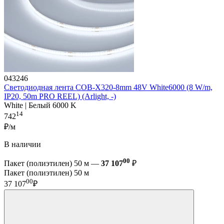
043246
Светодиодная лента COB-X320-8mm 48V White6000 (8 W/m,
IP20, 50m PRO REEL) (Arlight, -)
White | Белый 6000 K
14
742
₽/м
В наличии
00
Пакет (полиэтилен) 50 м —
37 107
₽
Пакет (полиэтилен) 50 м
00
37 107
₽