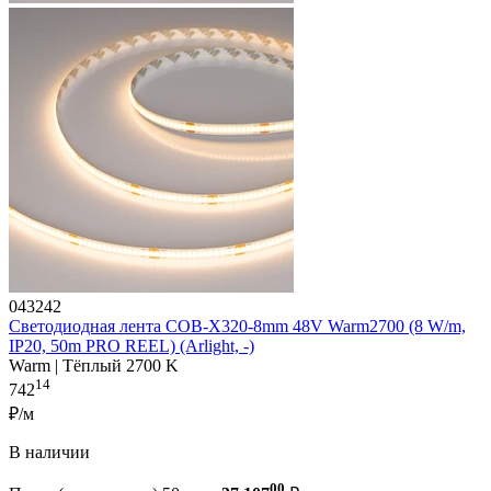
043242
Светодиодная лента COB-X320-8mm 48V Warm2700 (8 W/m,
IP20, 50m PRO REEL) (Arlight, -)
Warm | Тёплый 2700 K
14
742
₽/м
В наличии
00