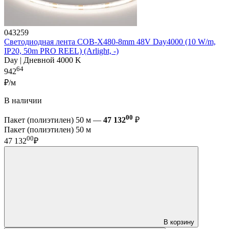
043259
Светодиодная лента COB-X480-8mm 48V Day4000 (10 W/m,
IP20, 50m PRO REEL) (Arlight, -)
Day | Дневной 4000 K
64
942
₽/м
В наличии
00
Пакет (полиэтилен) 50 м —
47 132
₽
Пакет (полиэтилен) 50 м
00
47 132
₽
В корзину