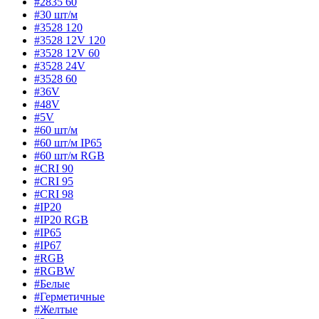
#2835 60
#30 шт/м
#3528 120
#3528 12V 120
#3528 12V 60
#3528 24V
#3528 60
#36V
#48V
#5V
#60 шт/м
#60 шт/м IP65
#60 шт/м RGB
#CRI 90
#CRI 95
#CRI 98
#IP20
#IP20 RGB
#IP65
#IP67
#RGB
#RGBW
#Белые
#Герметичные
#Желтые