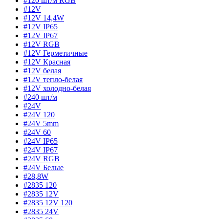
#120 шт/м RGB
#12V
#12V 14,4W
#12V IP65
#12V IP67
#12V RGB
#12V Герметичные
#12V Красная
#12V белая
#12V тепло-белая
#12V холодно-белая
#240 шт/м
#24V
#24V 120
#24V 5mm
#24V 60
#24V IP65
#24V IP67
#24V RGB
#24V Белые
#28,8W
#2835 120
#2835 12V
#2835 12V 120
#2835 24V