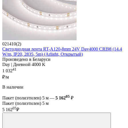
021410(2)
Светодиодная лента RT-A120-8mm 24V Day4000 CRI98 (14.4
W/m, IP20, 2835, 5m) (Arlight, Открытый)
Произведено в Беларуси
Day | Дневной 4000 K
41
1 032
₽/м
В наличии
05
Пакет (полиэтилен) 5 м —
5 162
₽
Пакет (полиэтилен) 5 м
05
5 162
₽