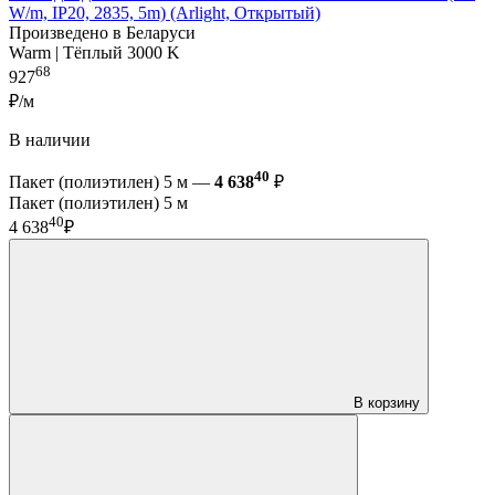
W/m, IP20, 2835, 5m) (Arlight, Открытый)
Произведено в Беларуси
Warm | Тёплый 3000 K
68
927
₽/м
В наличии
40
Пакет (полиэтилен) 5 м —
4 638
₽
Пакет (полиэтилен) 5 м
40
4 638
₽
В корзину