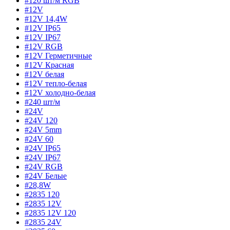
#120 шт/м RGB
#12V
#12V 14,4W
#12V IP65
#12V IP67
#12V RGB
#12V Герметичные
#12V Красная
#12V белая
#12V тепло-белая
#12V холодно-белая
#240 шт/м
#24V
#24V 120
#24V 5mm
#24V 60
#24V IP65
#24V IP67
#24V RGB
#24V Белые
#28,8W
#2835 120
#2835 12V
#2835 12V 120
#2835 24V