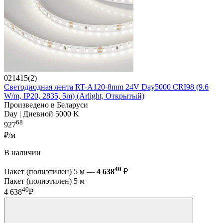
021415(2)
Светодиодная лента RT-A120-8mm 24V Day5000 CRI98 (9.6
W/m, IP20, 2835, 5m) (Arlight, Открытый)
Произведено в Беларуси
Day | Дневной 5000 K
68
927
₽/м
В наличии
40
Пакет (полиэтилен) 5 м —
4 638
₽
Пакет (полиэтилен) 5 м
40
4 638
₽