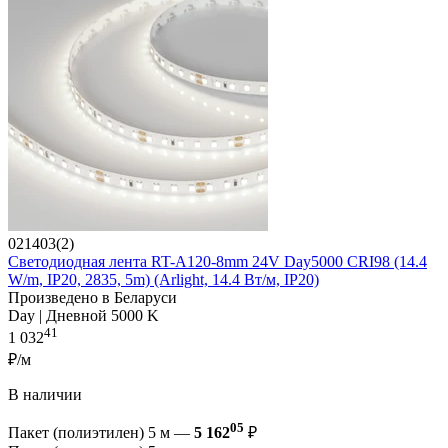
021403(2)
Светодиодная лента RT-A120-8mm 24V Day5000 CRI98 (14.4
W/m, IP20, 2835, 5m) (Arlight, 14.4 Вт/м, IP20)
Произведено в Беларуси
Day | Дневной 5000 K
41
1 032
₽/м
В наличии
05
Пакет (полиэтилен) 5 м —
5 162
₽