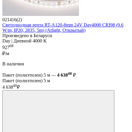
021416(2)
Светодиодная лента RT-A120-8mm 24V Day4000 CRI98 (9.6
W/m, IP20, 2835, 5m) (Arlight, Открытый)
Произведено в Беларуси
Day | Дневной 4000 K
68
927
₽/м
В наличии
40
Пакет (полиэтилен) 5 м —
4 638
₽
Пакет (полиэтилен) 5 м
40
4 638
₽