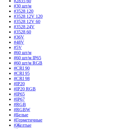
#2835 60
#30 шт/м
#3528 120
#3528 12V 120
#3528 12V 60
#3528 24V
#3528 60
#36V
#48V
#5V
#60 шт/м
#60 шт/м IP65
#60 шт/м RGB
#CRI 90
#CRI 95
#CRI 98
#IP20
#IP20 RGB
#IP65
#IP67
#RGB
#RGBW
#Белые
#Герметичные
#Желтые