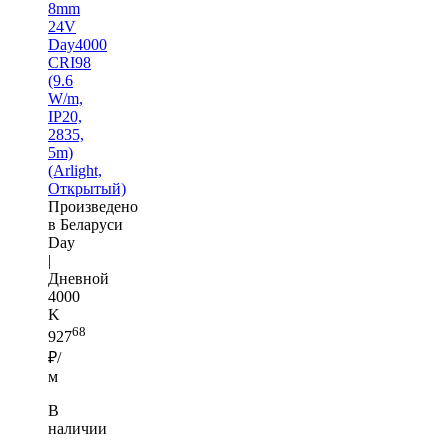
8mm
24V
Day4000
CRI98
(9.6
W/m,
IP20,
2835,
5m)
(Arlight,
Открытый)
Произведено
в Беларуси
Day
|
Дневной
4000
K
68
927
₽/
м
В
наличии