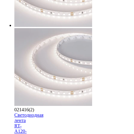
021416(2)
Светодиодная
лента
RT-
A120-