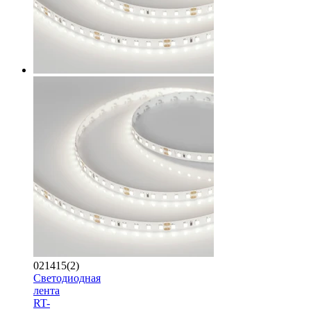
021415(2)
Светодиодная
лента
RT-