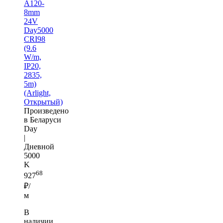
A120-
8mm
24V
Day5000
CRI98
(9.6
W/m,
IP20,
2835,
5m)
(Arlight,
Открытый)
Произведено
в Беларуси
Day
|
Дневной
5000
K
68
927
₽/
м
В
наличии