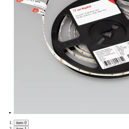
item 0
item 1