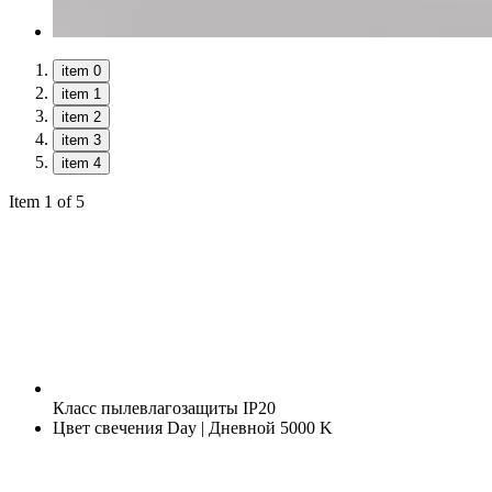
item 0
item 1
item 2
item 3
item 4
Item 1 of 5
Класс пылевлагозащиты
IP20
Цвет свечения
Day | Дневной 5000 K