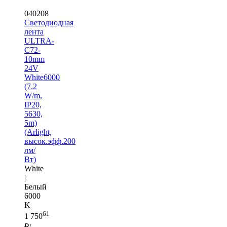
040208
Светодиодная
лента
ULTRA-
C72-
10mm
24V
White6000
(7.2
W/m,
IP20,
5630,
5m)
(Arlight,
высок.эфф.200
лм/
Вт)
White
|
Белый
6000
K
61
1 750
₽/