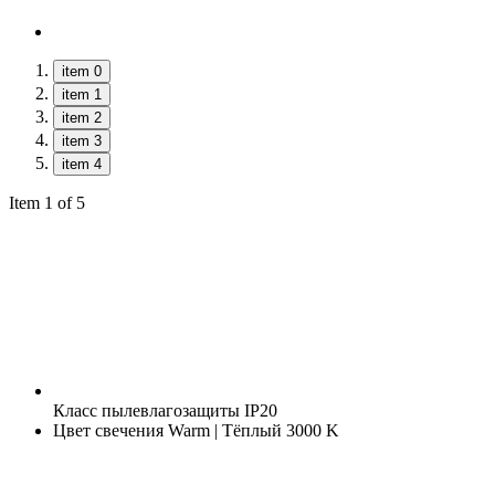
item 0
item 1
item 2
item 3
item 4
Item 1 of 5
Класс пылевлагозащиты
IP20
Цвет свечения
Warm | Тёплый 3000 K