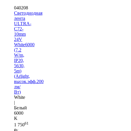
040208
Светодиодная
лента
ULTRA-
C72-
10mm
24V
White6000
(7.2
W/m,
IP20,
5630,
5m)
(Arlight,
высок.эфф.200
лм/
Вт)
White
|
Белый
6000
K
61
1 750
₽/