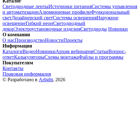
Каталог
Светодиодные ленты
Источники питания
Системы управления
и автоматизации
Алюминиевые профили
Функциональный
свет
Дизайнерский свет
Системы освещения
Наружное
освещение
Гибкий неон
Светодиодный
декор
Электроустановочные изделия
Светодиоды
Новинки
О компании
О нас
Производство
Новости
Проекты
Информация
Каталоги
Видео
Новинки
Архив вебинаров
Статьи
Вопрос-
ответ
Калькуляторы
Схемы монтажа
Файлы и программы
Покупателям
Контакты
Правовая информация
© Разработано в
Arlight
, 2026