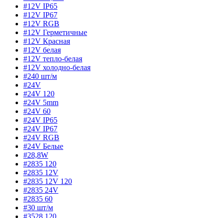
#12V IP65
#12V IP67
#12V RGB
#12V Герметичные
#12V Красная
#12V белая
#12V тепло-белая
#12V холодно-белая
#240 шт/м
#24V
#24V 120
#24V 5mm
#24V 60
#24V IP65
#24V IP67
#24V RGB
#24V Белые
#28,8W
#2835 120
#2835 12V
#2835 12V 120
#2835 24V
#2835 60
#30 шт/м
#3528 120