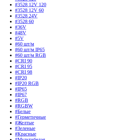
#3528 12V 120
#3528 12V 60
#3528 24V
#3528 60
#36V
#48V
#5V
#60 шт/м
#60 шт/м IP65
#60 шт/м RGB
#CRI 90
#CRI 95
#CRI 98
#IP20
#IP20 RGB
#IP65
#IP67
#RGB
#RGBW
#Белые
#Герметичные
#Желтые
#Зеленые
#Красные
#Мультибелая