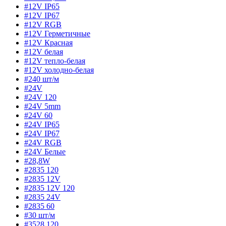
#12V IP65
#12V IP67
#12V RGB
#12V Герметичные
#12V Красная
#12V белая
#12V тепло-белая
#12V холодно-белая
#240 шт/м
#24V
#24V 120
#24V 5mm
#24V 60
#24V IP65
#24V IP67
#24V RGB
#24V Белые
#28,8W
#2835 120
#2835 12V
#2835 12V 120
#2835 24V
#2835 60
#30 шт/м
#3528 120