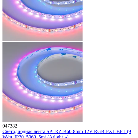
047382
Светодиодная лента SPI-RZ-B60-8mm 12V RGB-PX1-BPT (9
W/m, IP20, 5060, 5m) (Arlight, -)