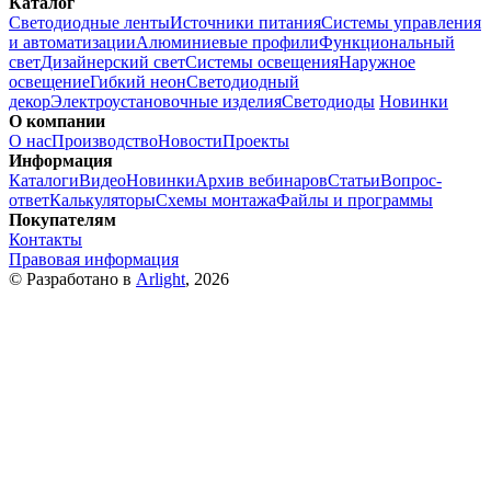
Каталог
Светодиодные ленты
Источники питания
Системы управления
и автоматизации
Алюминиевые профили
Функциональный
свет
Дизайнерский свет
Системы освещения
Наружное
освещение
Гибкий неон
Светодиодный
декор
Электроустановочные изделия
Светодиоды
Новинки
О компании
О нас
Производство
Новости
Проекты
Информация
Каталоги
Видео
Новинки
Архив вебинаров
Статьи
Вопрос-
ответ
Калькуляторы
Схемы монтажа
Файлы и программы
Покупателям
Контакты
Правовая информация
© Разработано в
Arlight
, 2026