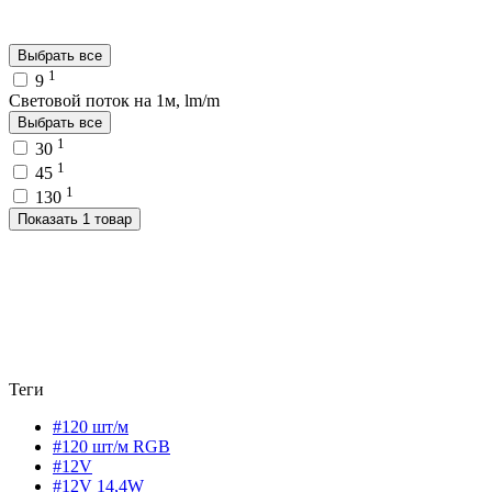
Выбрать все
1
9
Световой поток на 1м, lm/m
Выбрать все
1
30
1
45
1
130
Показать 1 товар
Теги
#120 шт/м
#120 шт/м RGB
#12V
#12V 14,4W