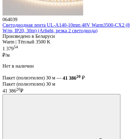
064039
Светодиодная лента UL-A140-10mm 48V Warm3500-CX2 (8
W/m, IP20, 30m) (Arlight, резка 2 светодиода)
Произведено в Беларуси
Warm | Тёплый 3500 K
54
1 379
₽/м
Нет в наличии
20
Пакет (полиэтилен) 30 м —
41 386
₽
Пакет (полиэтилен) 30 м
20
41 386
₽