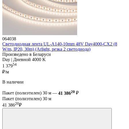
064038
Светодиодная лента UL-A140-10mm 48V Day4000-CX2 (8
W/m, IP20, 30m) (Arlight, резка 2 светодиода)
Произведено в Беларуси
Day | Дневной 4000 K
54
1 379
₽/м
В наличии
20
Пакет (полиэтилен) 30 м —
41 386
₽
Пакет (полиэтилен) 30 м
20
41 386
₽