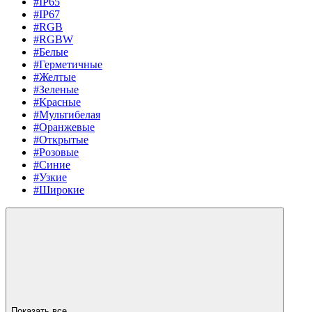
#IP65
#IP67
#RGB
#RGBW
#Белые
#Герметичные
#Желтые
#Зеленые
#Красные
#Мультибелая
#Оранжевые
#Открытые
#Розовые
#Синие
#Узкие
#Широкие
Показать все