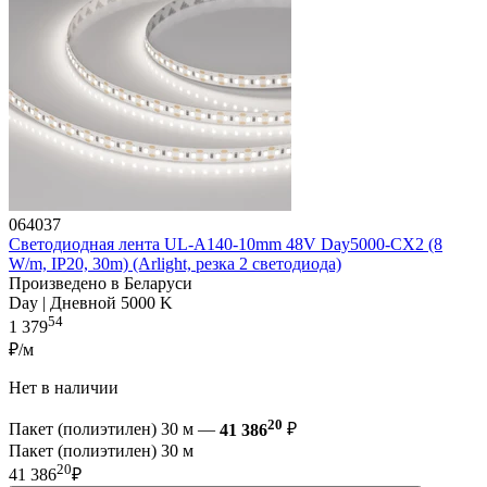
064037
Светодиодная лента UL-A140-10mm 48V Day5000-CX2 (8
W/m, IP20, 30m) (Arlight, резка 2 светодиода)
Произведено в Беларуси
Day | Дневной 5000 K
54
1 379
₽/м
Нет в наличии
20
Пакет (полиэтилен) 30 м —
41 386
₽
Пакет (полиэтилен) 30 м
20
41 386
₽