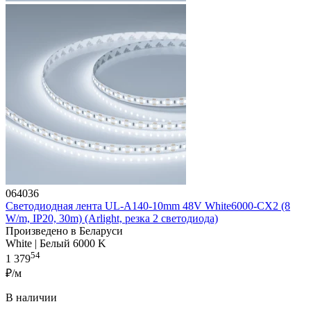
064036
Светодиодная лента UL-A140-10mm 48V White6000-CX2 (8
W/m, IP20, 30m) (Arlight, резка 2 светодиода)
Произведено в Беларуси
White | Белый 6000 K
54
1 379
₽/м
В наличии