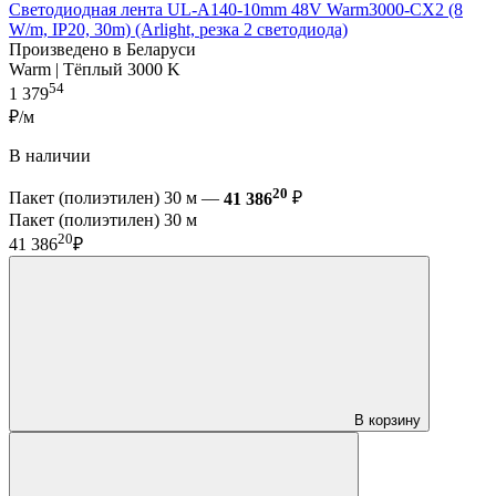
Светодиодная лента UL-A140-10mm 48V Warm3000-CX2 (8
W/m, IP20, 30m) (Arlight, резка 2 светодиода)
Произведено в Беларуси
Warm | Тёплый 3000 K
54
1 379
₽/м
В наличии
20
Пакет (полиэтилен) 30 м —
41 386
₽
Пакет (полиэтилен) 30 м
20
41 386
₽
В корзину