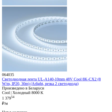
064035
Светодиодная лента UL-A140-10mm 48V Cool 8K-CX2 (8
W/m, IP20, 30m) (Arlight, резка 2 светодиода)
Произведено в Беларуси
Cool | Холодный 8000 K
54
1 379
₽/м