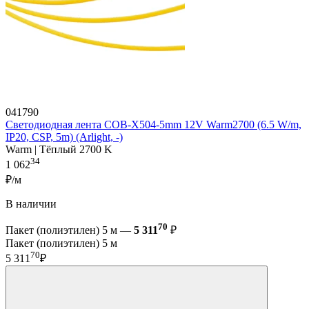
041790
Светодиодная лента COB-X504-5mm 12V Warm2700 (6.5 W/m,
IP20, CSP, 5m) (Arlight, -)
Warm | Тёплый 2700 K
34
1 062
₽/м
В наличии
70
Пакет (полиэтилен) 5 м —
5 311
₽
Пакет (полиэтилен) 5 м
70
5 311
₽