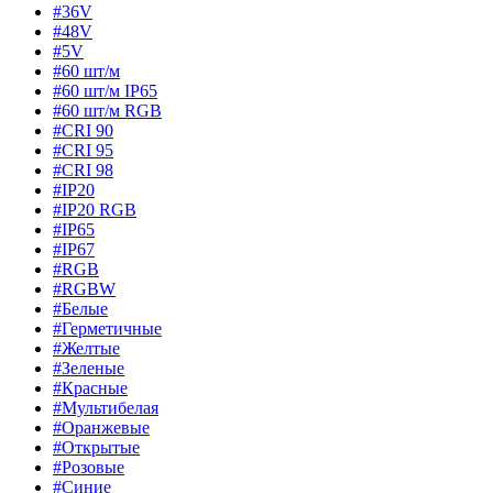
#36V
#48V
#5V
#60 шт/м
#60 шт/м IP65
#60 шт/м RGB
#CRI 90
#CRI 95
#CRI 98
#IP20
#IP20 RGB
#IP65
#IP67
#RGB
#RGBW
#Белые
#Герметичные
#Желтые
#Зеленые
#Красные
#Мультибелая
#Оранжевые
#Открытые
#Розовые
#Синие