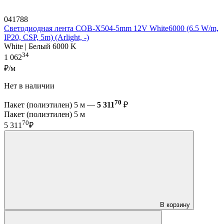
041788
Светодиодная лента COB-X504-5mm 12V White6000 (6.5 W/m,
IP20, CSP, 5m) (Arlight, -)
White | Белый 6000 K
34
1 062
₽/м
Нет в наличии
70
Пакет (полиэтилен) 5 м —
5 311
₽
Пакет (полиэтилен) 5 м
70
5 311
₽
В корзину