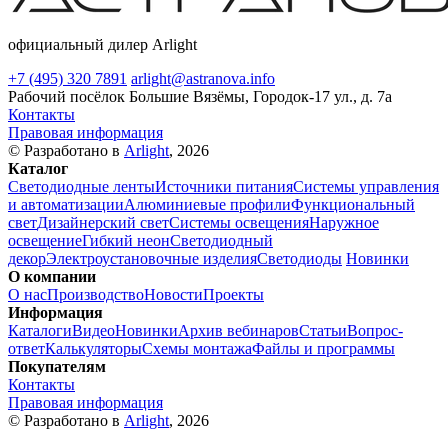
официальный дилер Arlight
+7 (495) 320 7891
arlight@astranova.info
Рабочий посёлок Большие Вязёмы, Городок-17 ул., д. 7а
Контакты
Правовая информация
© Разработано в
Arlight
, 2026
Каталог
Светодиодные ленты
Источники питания
Системы управления
и автоматизации
Алюминиевые профили
Функциональный
свет
Дизайнерский свет
Системы освещения
Наружное
освещение
Гибкий неон
Светодиодный
декор
Электроустановочные изделия
Светодиоды
Новинки
О компании
О нас
Производство
Новости
Проекты
Информация
Каталоги
Видео
Новинки
Архив вебинаров
Статьи
Вопрос-
ответ
Калькуляторы
Схемы монтажа
Файлы и программы
Покупателям
Контакты
Правовая информация
© Разработано в
Arlight
, 2026