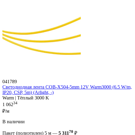
041789
Светодиодная лента COB-X504-5mm 12V Warm3000 (6.5 W/m,
IP20, CSP, 5m) (Arlight, -)
Warm | Тёплый 3000 K
34
1 062
₽/м
В наличии
70
Пакет (полиэтилен) 5 м —
5 311
₽