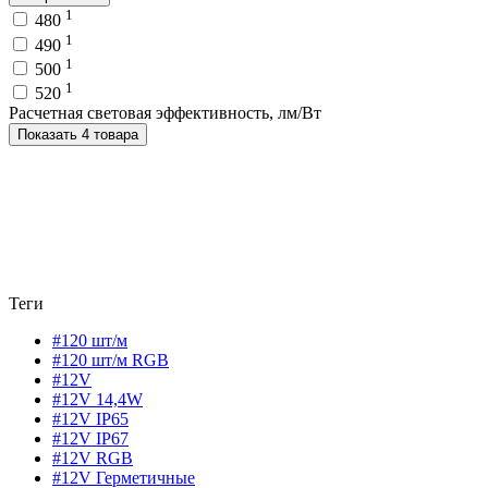
1
480
1
490
1
500
1
520
Расчетная световая эффективность, лм/Вт
Показать 4 товара
Теги
#120 шт/м
#120 шт/м RGB
#12V
#12V 14,4W
#12V IP65
#12V IP67
#12V RGB
#12V Герметичные