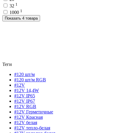
1
32
1
1000
Показать 4 товара
Теги
#120 шт/м
#120 шт/м RGB
#12V
#12V 14,4W
#12V IP65
#12V IP67
#12V RGB
#12V Герметичные
#12V Красная
#12V белая
#12V тепло-белая