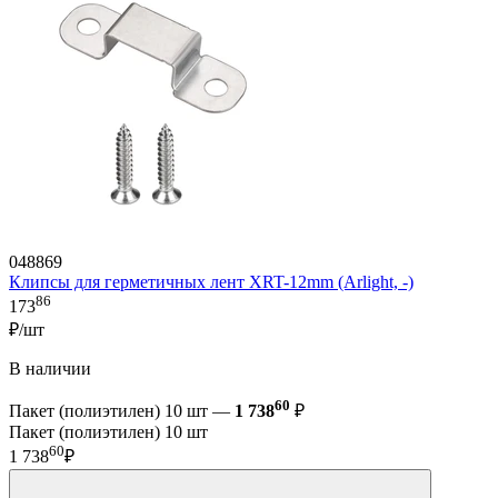
048869
Клипсы для герметичных лент XRT-12mm (Arlight, -)
86
173
₽/шт
В наличии
60
Пакет (полиэтилен) 10 шт —
1 738
₽
Пакет (полиэтилен) 10 шт
60
1 738
₽