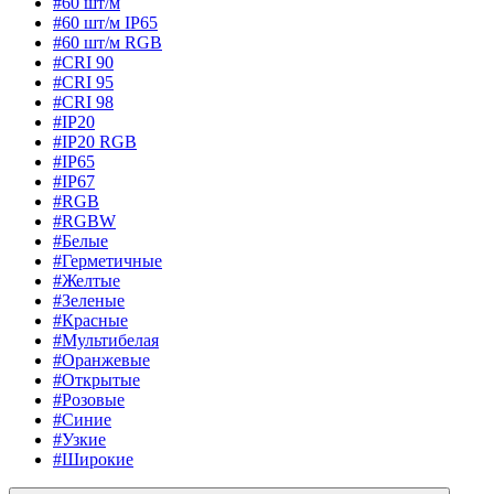
#60 шт/м
#60 шт/м IP65
#60 шт/м RGB
#CRI 90
#CRI 95
#CRI 98
#IP20
#IP20 RGB
#IP65
#IP67
#RGB
#RGBW
#Белые
#Герметичные
#Желтые
#Зеленые
#Красные
#Мультибелая
#Оранжевые
#Открытые
#Розовые
#Синие
#Узкие
#Широкие