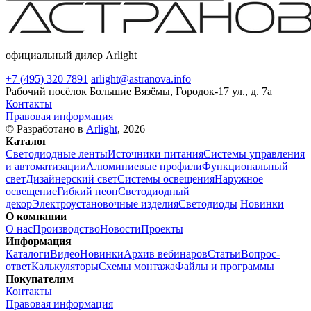
официальный дилер Arlight
+7 (495) 320 7891
arlight@astranova.info
Рабочий посёлок Большие Вязёмы, Городок-17 ул., д. 7а
Контакты
Правовая информация
© Разработано в
Arlight
, 2026
Каталог
Светодиодные ленты
Источники питания
Системы управления
и автоматизации
Алюминиевые профили
Функциональный
свет
Дизайнерский свет
Системы освещения
Наружное
освещение
Гибкий неон
Светодиодный
декор
Электроустановочные изделия
Светодиоды
Новинки
О компании
О нас
Производство
Новости
Проекты
Информация
Каталоги
Видео
Новинки
Архив вебинаров
Статьи
Вопрос-
ответ
Калькуляторы
Схемы монтажа
Файлы и программы
Покупателям
Контакты
Правовая информация