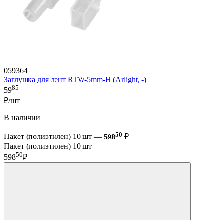
059364
Заглушка для лент RTW-5mm-H (Arlight, -)
85
59
₽/шт
В наличии
50
Пакет (полиэтилен) 10 шт —
598
₽
Пакет (полиэтилен) 10 шт
50
598
₽