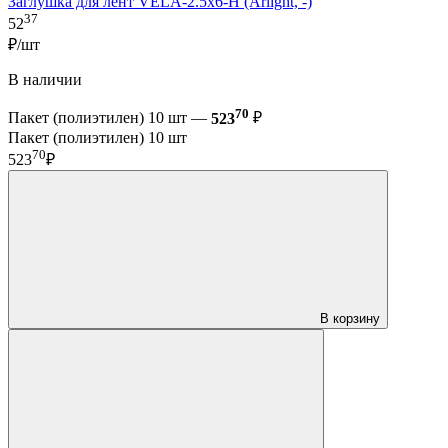
Заглушка для лент VELA-2.5x6-H (Arlight, -)
37
52
₽/шт
В наличии
70
Пакет (полиэтилен) 10 шт —
523
₽
Пакет (полиэтилен) 10 шт
70
523
₽
В корзину