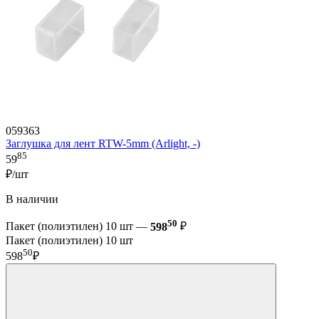
059363
Заглушка для лент RTW-5mm (Arlight, -)
85
59
₽/шт
В наличии
50
Пакет (полиэтилен) 10 шт —
598
₽
Пакет (полиэтилен) 10 шт
50
598
₽