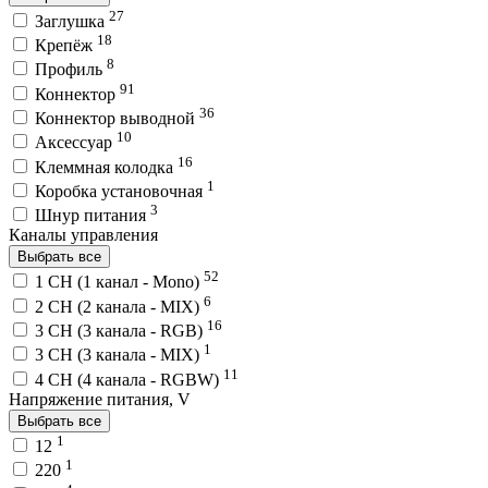
27
Заглушка
18
Крепёж
8
Профиль
91
Коннектор
36
Коннектор выводной
10
Аксессуар
16
Клеммная колодка
1
Коробка установочная
3
Шнур питания
Каналы управления
Выбрать все
52
1 CH (1 канал - Mono)
6
2 CH (2 канала - MIX)
16
3 CH (3 канала - RGB)
1
3 CH (3 канала - MIX)
11
4 CH (4 канала - RGBW)
Напряжение питания, V
Выбрать все
1
12
1
220