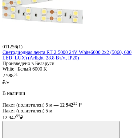
011256(1)
Светодиодная лента RT 2-5000 24V White6000 2x2 (5060, 600
LED, LUX) (Arlight, 28.8 Вт/м, IP20)
Произведено в Беларуси
White | Белый 6000 K
51
2 588
₽/м
В наличии
55
Пакет (полиэтилен) 5 м —
12 942
₽
Пакет (полиэтилен) 5 м
55
12 942
₽