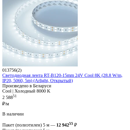
013756(2)
Светодиодная лента RT-B120-15mm 24V Cool 8K (28.8 W/m,
IP20, 5060, 5m) (Arlight, Открытый)
Произведено в Беларуси
Cool | Холодный 8000 K
51
2 588
₽/м
В наличии
55
Пакет (полиэтилен) 5 м —
12 942
₽