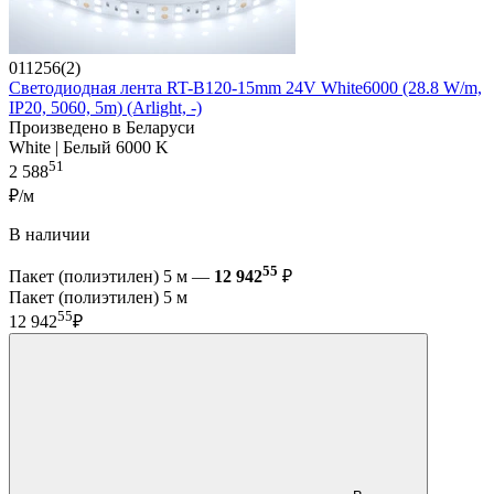
011256(2)
Светодиодная лента RT-B120-15mm 24V White6000 (28.8 W/m,
IP20, 5060, 5m) (Arlight, -)
Произведено в Беларуси
White | Белый 6000 K
51
2 588
₽/м
В наличии
55
Пакет (полиэтилен) 5 м —
12 942
₽
Пакет (полиэтилен) 5 м
55
12 942
₽