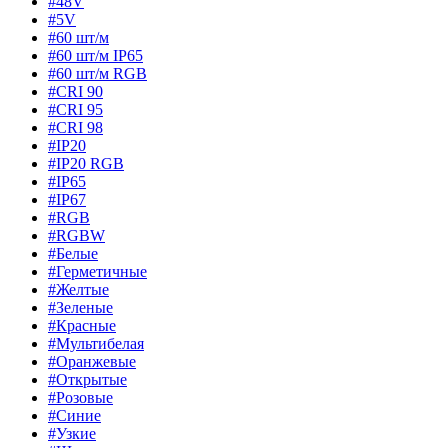
#48V
#5V
#60 шт/м
#60 шт/м IP65
#60 шт/м RGB
#CRI 90
#CRI 95
#CRI 98
#IP20
#IP20 RGB
#IP65
#IP67
#RGB
#RGBW
#Белые
#Герметичные
#Желтые
#Зеленые
#Красные
#Мультибелая
#Оранжевые
#Открытые
#Розовые
#Синие
#Узкие