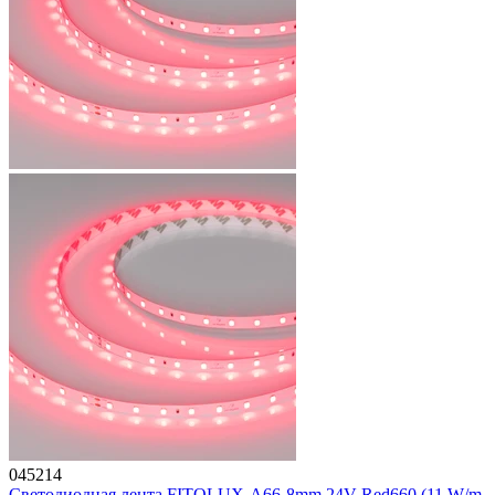
045214
Светодиодная лента FITOLUX-A66-8mm 24V Red660 (11 W/m,