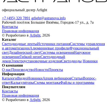
официальный дилер Arlight
+7 (495) 320 7891
arlight@astranova.info
Рабочий посёлок Большие Вязёмы, Городок-17 ул., д. 7а
Контакты
Правовая информация
© Разработано в
Arlight
, 2026
Каталог
Светодиодные ленты
Источники питания
Системы управления
и автоматизации
Алюминиевые профили
Функциональный
свет
Дизайнерский свет
Системы освещения
Наружное
освещение
Гибкий неон
Светодиодный
декор
Электроустановочные изделия
Светодиоды
Новинки
О компании
О нас
Производство
Новости
Проекты
Информация
Каталоги
Видео
Новинки
Архив вебинаров
Статьи
Вопрос-
ответ
Калькуляторы
Схемы монтажа
Файлы и программы
Покупателям
Контакты
Правовая информация
© Разработано в
Arlight
, 2026