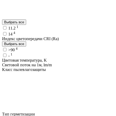
Выбрать все
1
11.2
4
14
Индекс цветопередачи CRI (Ra)
Выбрать все
4
>90
1
-
Цветовая температура, K
Световой поток на 1м, lm/m
Класс пылевлагозащиты
Тип герметизации