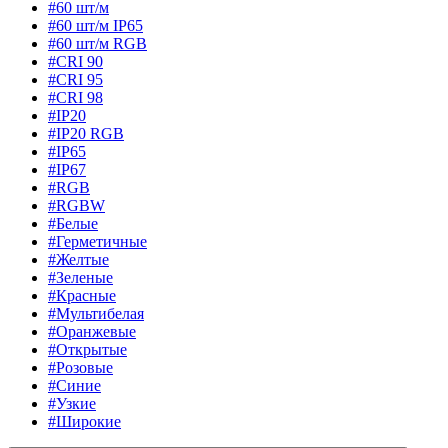
#60 шт/м
#60 шт/м IP65
#60 шт/м RGB
#CRI 90
#CRI 95
#CRI 98
#IP20
#IP20 RGB
#IP65
#IP67
#RGB
#RGBW
#Белые
#Герметичные
#Желтые
#Зеленые
#Красные
#Мультибелая
#Оранжевые
#Открытые
#Розовые
#Синие
#Узкие
#Широкие