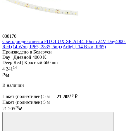
038170
Светодиодная лента FITOLUX-SE-A144-10mm 24V Day4000-
Red (14 W/m, IP65, 2835, 5m) (Arlight, 14 Вт/м, IP65)
Произведено в Беларуси
Day | Дневной 4000 K
Deep Red | Красный 660 nm
14
4 241
₽/м
В наличии
70
Пакет (полиэтилен) 5 м —
21 205
₽
Пакет (полиэтилен) 5 м
70
21 205
₽