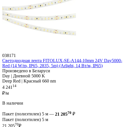
038171
Светодиодная лента FITOLUX-SE-A144-10mm 24V Day5000-
Red (14 W/m, IP65, 2835, 5m) (Arlight, 14 Вт/м, IP65)
Произведено в Беларуси
Day | Дневной 5000 K
Deep Red | Красный 660 nm
14
4 241
₽/м
В наличии
70
Пакет (полиэтилен) 5 м —
21 205
₽
Пакет (полиэтилен) 5 м
70
21 205
₽