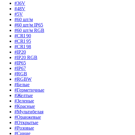
#36V
#48V
#5V
#60 шт/м
#60 шт/м IP65
#60 шт/м RGB
#CRI 90
#CRI 95
#CRI 98
#IP20
#IP20 RGB
#IP65
#IP67
#RGB
#RGBW
#Белые
#Герметичные
#Желтые
#Зеленые
#Красные
#Мультибелая
#Оранжевые
#Открытые
#Розовые
#Синие