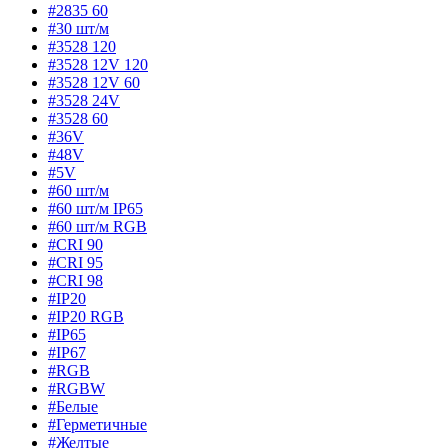
#2835 60
#30 шт/м
#3528 120
#3528 12V 120
#3528 12V 60
#3528 24V
#3528 60
#36V
#48V
#5V
#60 шт/м
#60 шт/м IP65
#60 шт/м RGB
#CRI 90
#CRI 95
#CRI 98
#IP20
#IP20 RGB
#IP65
#IP67
#RGB
#RGBW
#Белые
#Герметичные
#Желтые