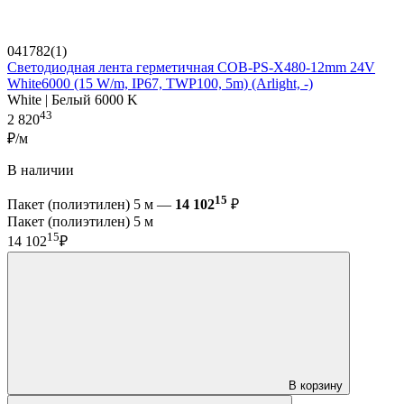
041782(1)
Светодиодная лента герметичная COB-PS-X480-12mm 24V
White6000 (15 W/m, IP67, TWP100, 5m) (Arlight, -)
White | Белый 6000 K
43
2 820
₽/м
В наличии
15
Пакет (полиэтилен) 5 м —
14 102
₽
Пакет (полиэтилен) 5 м
15
14 102
₽
В корзину