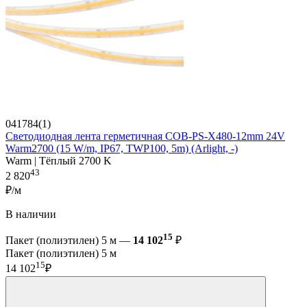
041784(1)
Светодиодная лента герметичная COB-PS-X480-12mm 24V
Warm2700 (15 W/m, IP67, TWP100, 5m) (Arlight, -)
Warm | Тёплый 2700 K
43
2 820
₽/м
В наличии
15
Пакет (полиэтилен) 5 м —
14 102
₽
Пакет (полиэтилен) 5 м
15
14 102
₽