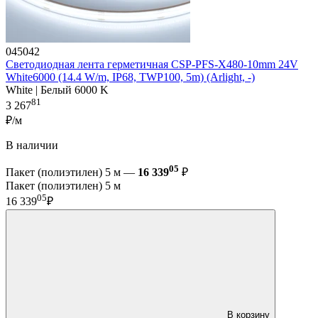
045042
Светодиодная лента герметичная CSP-PFS-X480-10mm 24V
White6000 (14.4 W/m, IP68, TWP100, 5m) (Arlight, -)
White | Белый 6000 K
81
3 267
₽/м
В наличии
05
Пакет (полиэтилен) 5 м —
16 339
₽
Пакет (полиэтилен) 5 м
05
16 339
₽
В корзину