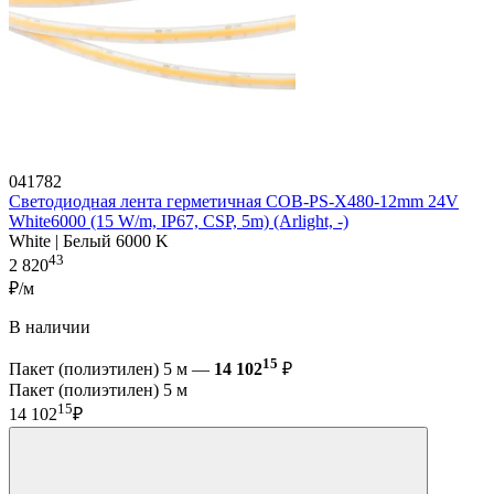
041782
Светодиодная лента герметичная COB-PS-X480-12mm 24V
White6000 (15 W/m, IP67, CSP, 5m) (Arlight, -)
White | Белый 6000 K
43
2 820
₽/м
В наличии
15
Пакет (полиэтилен) 5 м —
14 102
₽
Пакет (полиэтилен) 5 м
15
14 102
₽