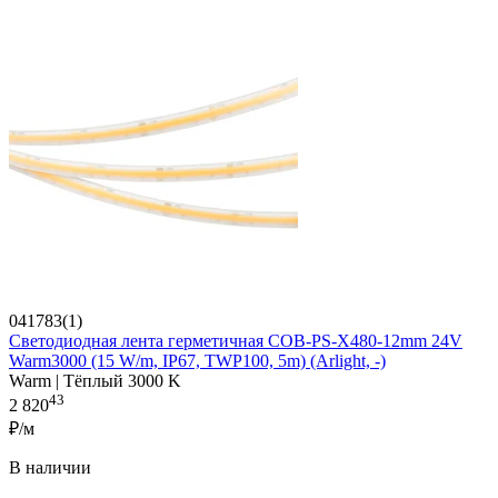
041783(1)
Светодиодная лента герметичная COB-PS-X480-12mm 24V
Warm3000 (15 W/m, IP67, TWP100, 5m) (Arlight, -)
Warm | Тёплый 3000 K
43
2 820
₽/м
В наличии