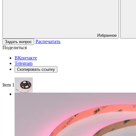
Избранное
Распечатать
Задать вопрос
Поделиться
ВКонтакте
Telegram
Скопировать ссылку
Item 1 of 3