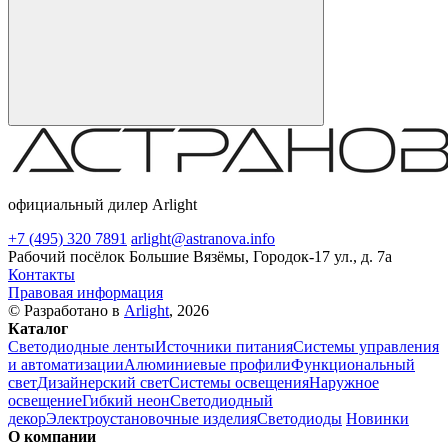
официальный дилер Arlight
+7 (495) 320 7891
arlight@astranova.info
Рабочий посёлок Большие Вязёмы, Городок-17 ул., д. 7а
Контакты
Правовая информация
© Разработано в
Arlight
, 2026
Каталог
Светодиодные ленты
Источники питания
Системы управления
и автоматизации
Алюминиевые профили
Функциональный
свет
Дизайнерский свет
Системы освещения
Наружное
освещение
Гибкий неон
Светодиодный
декор
Электроустановочные изделия
Светодиоды
Новинки
О компании