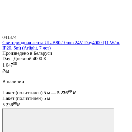
041374
Светодиодная лента UL-B80-10mm 24V Day4000 (11 W/m,
IP20, 5m) (Arlight, 7 лет)
Произведено в Беларуси
Day | Дневной 4000 K
38
1 047
₽/м
В наличии
90
Пакет (полиэтилен) 5 м —
5 236
₽
Пакет (полиэтилен) 5 м
90
5 236
₽