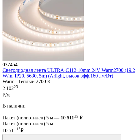
037454
Светодиодная лента ULTRA-C112-10mm 24V Warm2700 (19.2
W/m, IP20, 5630, 5m) (Arlight, высок.эфф.160 лм/Вт)
Warm | Тёплый 2700 K
23
2 102
₽/м
В наличии
15
Пакет (полиэтилен) 5 м —
10 511
₽
Пакет (полиэтилен) 5 м
15
10 511
₽