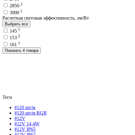
2
2850
1
3000
Расчетная световая эффективность, лм/Вт
Выбрать все
1
145
2
153
1
161
Показать 4 товара
Теги
#120 шт/м
#120 шт/м RGB
#12V
#12V 14,4W
#12V IP65
#12V IP67