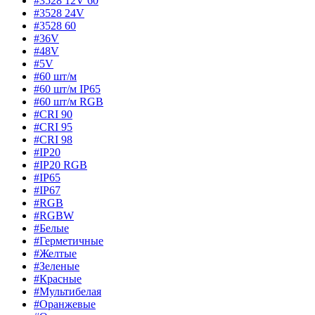
#3528 12V 60
#3528 24V
#3528 60
#36V
#48V
#5V
#60 шт/м
#60 шт/м IP65
#60 шт/м RGB
#CRI 90
#CRI 95
#CRI 98
#IP20
#IP20 RGB
#IP65
#IP67
#RGB
#RGBW
#Белые
#Герметичные
#Желтые
#Зеленые
#Красные
#Мультибелая
#Оранжевые