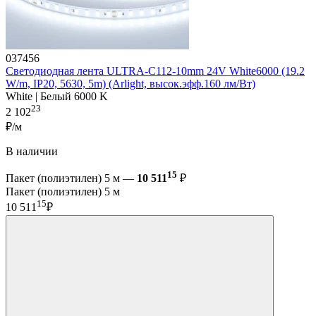
037456
Светодиодная лента ULTRA-C112-10mm 24V White6000 (19.2
W/m, IP20, 5630, 5m) (Arlight, высок.эфф.160 лм/Вт)
White | Белый 6000 K
23
2 102
₽/м
В наличии
15
Пакет (полиэтилен) 5 м —
10 511
₽
Пакет (полиэтилен) 5 м
15
10 511
₽