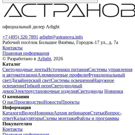
официальный дилер Arlight
+7 (495) 320 7891
arlight@astranova.info
Рабочий посёлок Большие Вязёмы, Городок-17 ул., д. 7а
Контакты
Правовая информация
© Разработано в
Arlight
, 2026
Каталог
Светодиодные ленты
Источники питания
Системы управления
и автоматизации
Алюминиевые профили
Функциональный
свет
Дизайнерский свет
Системы освещения
Наружное
освещение
Гибкий неон
Светодиодный
декор
Электроустановочные изделия
Светодиоды
Новинки
О компании
О нас
Производство
Новости
Проекты
Информация
Каталоги
Видео
Новинки
Архив вебинаров
Статьи
Вопрос-
ответ
Калькуляторы
Схемы монтажа
Файлы и программы
Покупателям
Контакты
Правовая информация