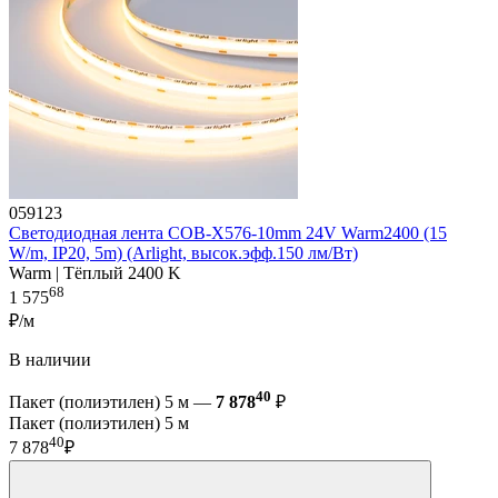
059123
Светодиодная лента COB-X576-10mm 24V Warm2400 (15
W/m, IP20, 5m) (Arlight, высок.эфф.150 лм/Вт)
Warm | Тёплый 2400 K
68
1 575
₽/м
В наличии
40
Пакет (полиэтилен) 5 м —
7 878
₽
Пакет (полиэтилен) 5 м
40
7 878
₽