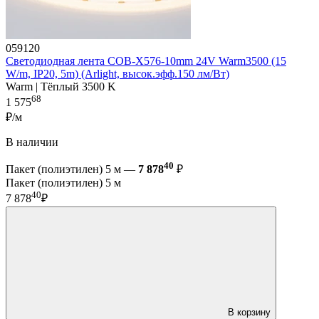
059120
Светодиодная лента COB-X576-10mm 24V Warm3500 (15
W/m, IP20, 5m) (Arlight, высок.эфф.150 лм/Вт)
Warm | Тёплый 3500 K
68
1 575
₽/м
В наличии
40
Пакет (полиэтилен) 5 м —
7 878
₽
Пакет (полиэтилен) 5 м
40
7 878
₽
В корзину