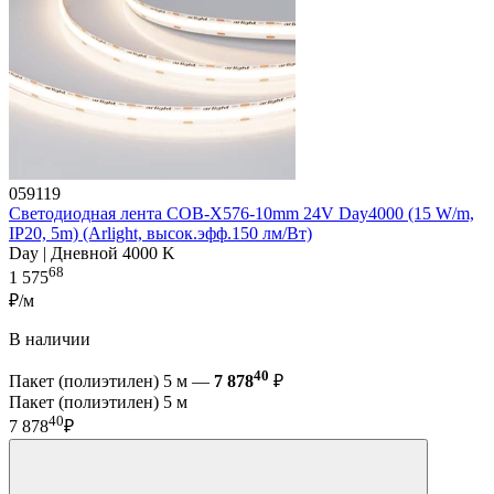
059119
Светодиодная лента COB-X576-10mm 24V Day4000 (15 W/m,
IP20, 5m) (Arlight, высок.эфф.150 лм/Вт)
Day | Дневной 4000 K
68
1 575
₽/м
В наличии
40
Пакет (полиэтилен) 5 м —
7 878
₽
Пакет (полиэтилен) 5 м
40
7 878
₽