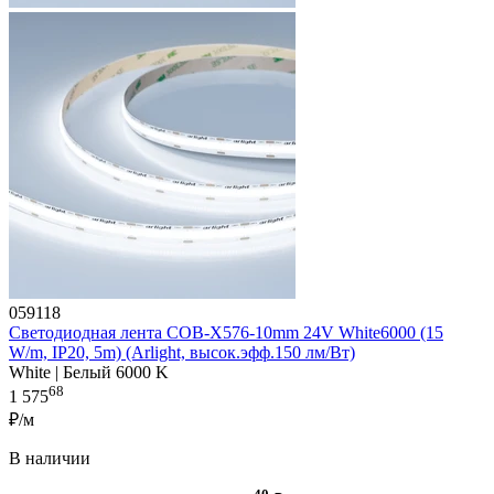
059118
Светодиодная лента COB-X576-10mm 24V White6000 (15
W/m, IP20, 5m) (Arlight, высок.эфф.150 лм/Вт)
White | Белый 6000 K
68
1 575
₽/м
В наличии