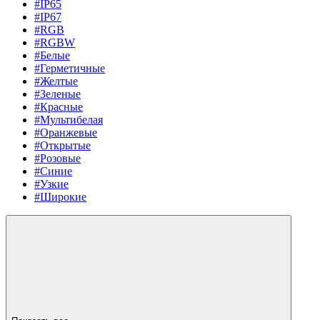
#IP65
#IP67
#RGB
#RGBW
#Белые
#Герметичные
#Желтые
#Зеленые
#Красные
#Мультибелая
#Оранжевые
#Открытые
#Розовые
#Синие
#Узкие
#Широкие