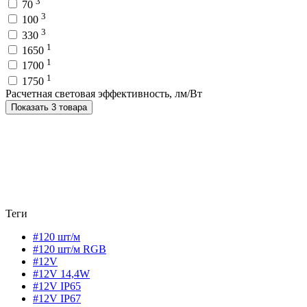
3
70
3
100
3
330
1
1650
1
1700
1
1750
Расчетная световая эффективность, лм/Вт
Показать 3 товара
Теги
#120 шт/м
#120 шт/м RGB
#12V
#12V 14,4W
#12V IP65
#12V IP67