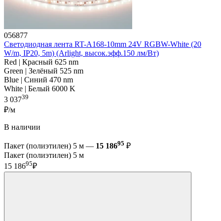
056877
Светодиодная лента RT-A168-10mm 24V RGBW-White (20
W/m, IP20, 5m) (Arlight, высок.эфф.150 лм/Вт)
Red | Красный 625 nm
Green | Зелёный 525 nm
Blue | Синий 470 nm
White | Белый 6000 K
39
3 037
₽/м
В наличии
95
Пакет (полиэтилен) 5 м —
15 186
₽
Пакет (полиэтилен) 5 м
95
15 186
₽