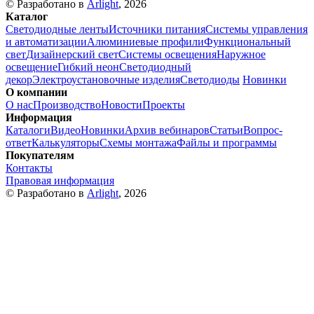
© Разработано в
Arlight
, 2026
Каталог
Светодиодные ленты
Источники питания
Системы управления
и автоматизации
Алюминиевые профили
Функциональный
свет
Дизайнерский свет
Системы освещения
Наружное
освещение
Гибкий неон
Светодиодный
декор
Электроустановочные изделия
Светодиоды
Новинки
О компании
О нас
Производство
Новости
Проекты
Информация
Каталоги
Видео
Новинки
Архив вебинаров
Статьи
Вопрос-
ответ
Калькуляторы
Схемы монтажа
Файлы и программы
Покупателям
Контакты
Правовая информация
© Разработано в
Arlight
, 2026