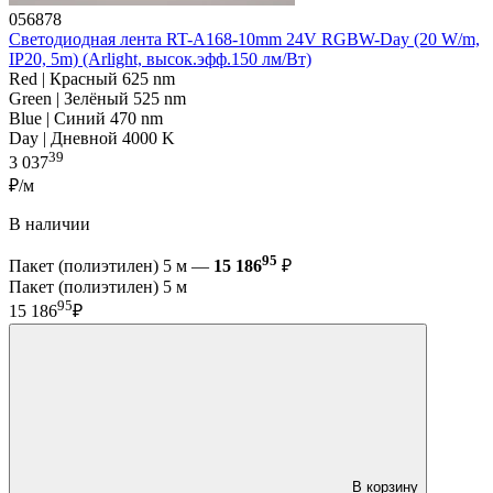
056878
Светодиодная лента RT-A168-10mm 24V RGBW-Day (20 W/m,
IP20, 5m) (Arlight, высок.эфф.150 лм/Вт)
Red | Красный 625 nm
Green | Зелёный 525 nm
Blue | Синий 470 nm
Day | Дневной 4000 K
39
3 037
₽/м
В наличии
95
Пакет (полиэтилен) 5 м —
15 186
₽
Пакет (полиэтилен) 5 м
95
15 186
₽
В корзину