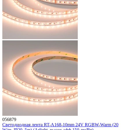
056879
Светодиодная лента RT-A168-10mm 24V RGBW-Warm (20
W/m, IP20, 5m) (Arlight, высок.эфф.150 лм/Вт)